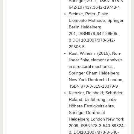
Springer, 2011, ISBN: 978-3-
642-197437,3642-19743-4
Steinke, Peter ,Finite-
Elemente-Methode; Springer
Berlin Heidelberg
201, ISBN978-642-29505-
8 DOI 10.1007/978-642-
29506-5
Rust, Wilhelm (2015), Non-
linear finite element analysis
in structural mechanics ,
Springer Cham Heidelberg
New York Dordrecht London;
ISBN 978-3-319-13379-9
Kienzler, Reinhold; Schröder,
Roland, Einführung in die
Höhere Festigkeitslehre,
Springer Dordrecht
Heidelberg London New York
2009; ISBN978-3-540-89324-
0, DOI10.1007/978-3-540-