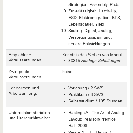
Strategien, Assembly, Pads
Zuverlässigkeit: Latch-Up,
ESD, Elektromigration, BTS,
Lebensdauer, Yield
Scaling: Digital, analog,
Versorgungsspannung,
neuere Entwicklungen
Empfohlene
Kenntnis des Stoffes von Modul:
Voraussetzungen:
33315
Analoge Schaltungen
Zwingende
keine
Voraussetzungen:
Lehrformen und
Vorlesung / 2 SWS
Arbeitsumfang:
Praktikum / 3 SWS
Selbststudium / 105 Stunden
Unterrichtsmaterialien
Hastings A.: The Art of Analog
und Literaturhinweise:
Layout; Pearson/Prentice
Hall, 2006
Weste N.H.E., Harris D.: