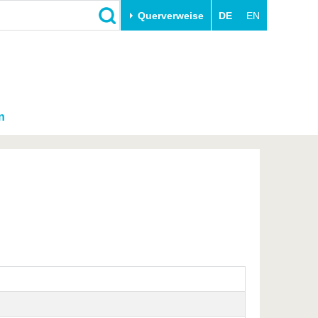
Querverweise
DE
EN
n