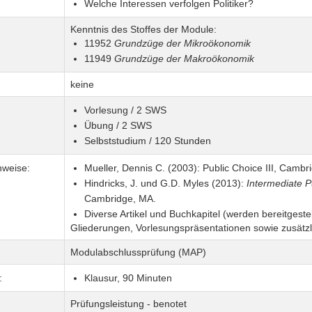
Welche Interessen verfolgen Politiker?
Kenntnis des Stoffes der Module:
11952
Grundzüge der Mikroökonomik
11949
Grundzüge der Makroökonomik
keine
Vorlesung / 2 SWS
Übung / 2 SWS
Selbststudium / 120 Stunden
nweise:
Mueller, Dennis C. (2003): Public Choice III, Cambr
Hindricks, J. und G.D. Myles (2013):
Intermediate P
Cambridge, MA.
Diverse Artikel und Buchkapitel (werden bereitgestell
Gliederungen, Vorlesungspräsentationen sowie zusätzli
Modulabschlussprüfung (MAP)
:
Klausur, 90 Minuten
Prüfungsleistung - benotet