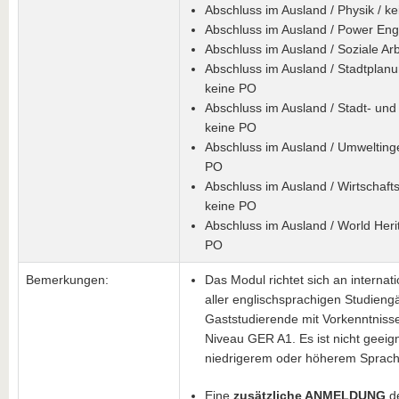
Abschluss im Ausland / Physik / k
Abschluss im Ausland / Power Eng
Abschluss im Ausland / Soziale Arb
Abschluss im Ausland / Stadtplan
keine PO
Abschluss im Ausland / Stadt- und
keine PO
Abschluss im Ausland / Umwelting
PO
Abschluss im Ausland / Wirtschaft
keine PO
Abschluss im Ausland / World Heri
PO
Bemerkungen:
Das Modul richtet sich an internat
aller englischsprachigen Studien
Gaststudierende mit
Vorkenntnisse
Niveau GER A1. Es ist nicht geeign
niedrigerem oder höherem Sprach
Eine
zusätzliche ANMELDUNG
de