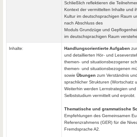
Schließlich reflektieren die Teilnehm
Kontext der vermittelten Inhalte und i
Kultur im deutschsprachigen Raum u
nach Abschluss des
Moduls Grundzüge und Gepflogenhei
im deutschsprachigen Raum verstehe
Inhalte:
Handlungsorientierte Aufgaben
zum
und detaillierten Hör- und Leseverste
themen- und situationsbezogener schr
themen- und situationsbezogenen mü
sowie
Übungen
zum Verständnis und
sprachlicher Strukturen (Wortschatz
Weiterhin werden Lernstrategien und 
Selbststudium vermittelt und erprobt.
Thematische und grammatische S
Empfehlungen des Gemeinsamen Eu
Referenzrahmens (GER) für die Nivea
Fremdsprache A2.