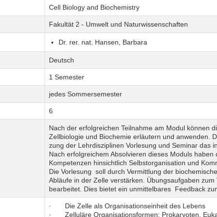
Cell Biology and Biochemistry
Fakultät 2 - Umwelt und Naturwissenschaften
Dr. rer. nat. Hansen, Barbara
Deutsch
1 Semester
jedes Sommersemester
6
Nach der erfolgreichen Teilnahme am Modul können di
Zellbiologie und Biochemie erläutern und anwenden. D
zung der Lehrdisziplinen Vorlesung und Seminar das in
Nach erfolgreichem Absolvieren dieses Moduls haben d
Kompetenzen hinsichtlich Selbst­organisation und Kom
Die Vorlesung soll durch Vermittlung der biochemisch
Abläufe in der Zelle verstärken. Übungsaufgaben zum V
bearbeitet. Dies bietet ein unmittelbares Feedback zu
· Die Zelle als Organisationseinheit des Lebens
· Zelluläre Organisationsformen: Prokaryoten, Euk