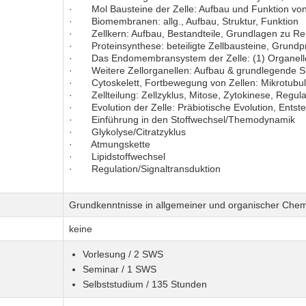
· Mol Bausteine der Zelle: Aufbau und Funktion von 
· Biomembranen: allg., Aufbau, Struktur, Funktion
· Zellkern: Aufbau, Bestandteile, Grundlagen zu Repl
· Proteinsynthese: beteiligte Zellbausteine, Grundpr
· Das Endomembransystem der Zelle: (1) Organellen
· Weitere Zellorganellen: Aufbau & grundlegende St
· Cytoskelett, Fortbewegung von Zellen: Mikrotubuli, 
· Zellteilung: Zellzyklus, Mitose, Zytokinese, Regula
· Evolution der Zelle: Präbiotische Evolution, Ents
· Einführung in den Stoffwechsel/Themodynamik
· Glykolyse/Citratzyklus
· Atmungskette
· Lipidstoffwechsel
· Regulation/Signaltransduktion
Grundkenntnisse in allgemeiner und organischer Che
keine
Vorlesung / 2 SWS
Seminar / 1 SWS
Selbststudium / 135 Stunden