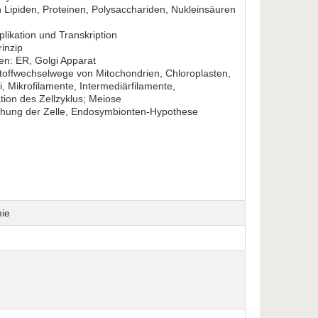
Lipiden, Proteinen, Polysacchariden, Nukleinsäuren
ikation und Transkription
inzip
: ER, Golgi Apparat
offwechselwege von Mitochondrien, Chloroplasten,
Mikrofila­mente, Intermediärfilamente,
tion des Zellzyklus; Meiose
tehung der Zelle, Endosymbionten-Hypothese
mie