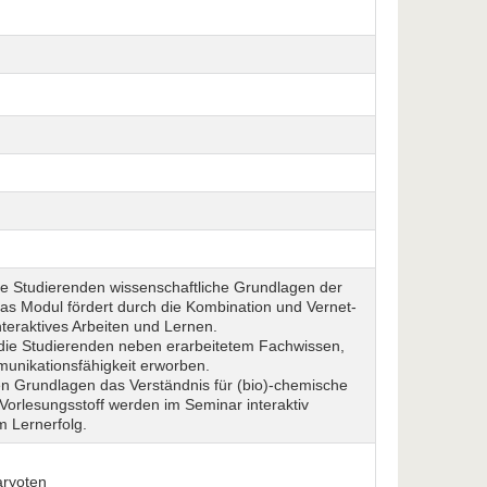
e Studierenden wissenschaftliche Grundlagen der
as Modul fördert durch die Kombination und Vernet­
teraktives Arbeiten und Lernen.
ie Studie­ren­den neben erarbeitetem Fachwissen,
munikationsfähigkeit erworben.
en Grundlagen das Verständnis für (bio)-chemische
orlesungs­stoff werden im Seminar interaktiv
m Lernerfolg.
aryoten