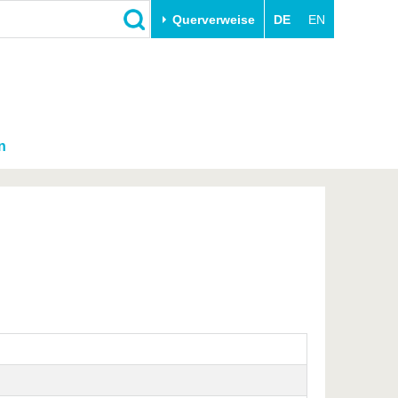
Querverweise
DE
EN
n