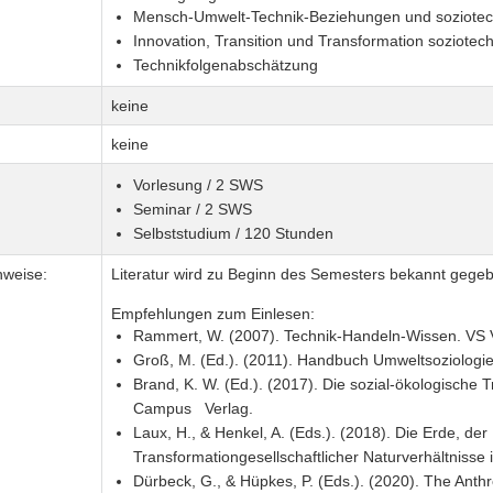
Mensch-Umwelt-Technik-Beziehungen und soziotech
Innovation, Transition und Transformation soziote
Technikfolgenabschätzung
keine
keine
Vorlesung / 2 SWS
Seminar / 2 SWS
Selbststudium / 120 Stunden
nweise:
Literatur wird zu Beginn des Semesters bekannt gege
Empfehlungen zum Einlesen:
Rammert, W. (2007). Technik-Handeln-Wissen. VS V
Groß, M. (Ed.). (2011). Handbuch Umweltsoziologie
Brand, K. W. (Ed.). (2017). Die sozial-ökologische 
Campus Verlag.
Laux, H., & Henkel, A. (Eds.). (2018). Die Erde, de
Transformationgesellschaftlicher Naturverhältnisse 
Dürbeck, G., & Hüpkes, P. (Eds.). (2020). The Anth