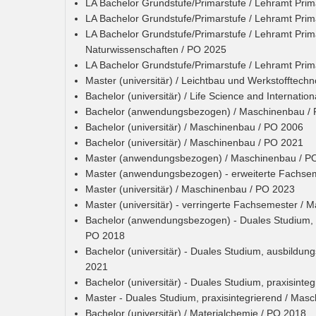
LA Bachelor Grundstufe/Primarstufe / Lehramt Pri
LA Bachelor Grundstufe/Primarstufe / Lehramt Pri
LA Bachelor Grundstufe/Primarstufe / Lehramt Prim
Naturwissenschaften / PO 2025
LA Bachelor Grundstufe/Primarstufe / Lehramt Pri
Master (universitär) / Leichtbau und Werkstofftech
Bachelor (universitär) / Life Science and Internatio
Bachelor (anwendungsbezogen) / Maschinenbau /
Bachelor (universitär) / Maschinenbau / PO 2006
Bachelor (universitär) / Maschinenbau / PO 2021
Master (anwendungsbezogen) / Maschinenbau / P
Master (anwendungsbezogen) - erweiterte Fachse
Master (universitär) / Maschinenbau / PO 2023
Master (universitär) - verringerte Fachsemester /
Bachelor (anwendungsbezogen) - Duales Studium, pr
PO 2018
Bachelor (universitär) - Duales Studium, ausbildun
2021
Bachelor (universitär) - Duales Studium, praxisinte
Master - Duales Studium, praxisintegrierend / Mas
Bachelor (universitär) / Materialchemie / PO 2018