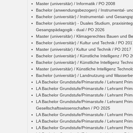
Master (universitär) / Informatik / PO 2008
Bachelor (anwendungsbezogen) / Instrumental- u
Bachelor (universitär) / Instrumental- und Gesang
Bachelor (universitär) - Duales Studium, praxisinteg
Gesangspädagogik - dual / PO 2026
Master (universitär) / Klimagerechtes Bauen und B
Bachelor (universitär) / Kultur und Technik / PO 201
Master (universitär) / Kultur und Technik / PO 2017
Bachelor (universitär) / Künstliche Intelligenz / PO 
Bachelor (universitär) / Künstliche Intelligenz Tech
Master (universitär) / Künstliche Intelligenz Techno
Bachelor (universitär) / Landnutzung und Wasserbe
LA Bachelor Grundstufe/Primarstufe / Lehramt Prim
LA Bachelor Grundstufe/Primarstufe / Lehramt Pri
LA Bachelor Grundstufe/Primarstufe / Lehramt Pri
LA Bachelor Grundstufe/Primarstufe / Lehramt Prim
Gesellschaftswissenschaften / PO 2025
LA Bachelor Grundstufe/Primarstufe / Lehramt Prim
LA Bachelor Grundstufe/Primarstufe / Lehramt Pri
LA Bachelor Grundstufe/Primarstufe / Lehramt Prim