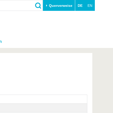
Querverweise
DE
EN
n