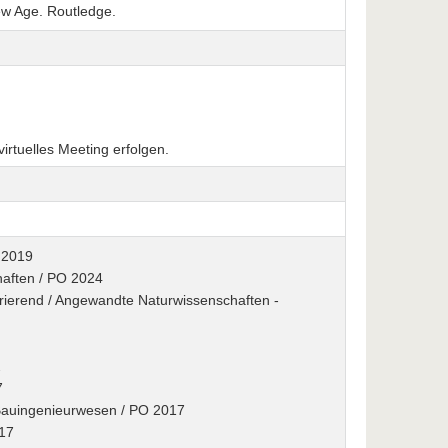
New Age. Routledge.
irtuelles Meeting erfolgen.
 2019
haften / PO 2024
egrierend / Angewandte Naturwissenschaften -
2
7
/ Bauingenieurwesen / PO 2017
017