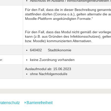
Abschluss im Ausland / Wirtschaftsingenieurwesen 
Für den Fall, dass die in dieser Beschreibung genann
stattfinden dürfen (Corona o.ä.), gelten alternativ di
Moodle-Plattform angekündigten Formate.“
Für den Fall, dass das Modul nicht gemäß der vorlieg
kann (z.B. aus Gründen des Infektionsschutzes), gelte
bzw. Moodle) kommunizierten Alternativen.
640402 Stadtökonomie Sem
r:
keine Zuordnung vorhanden
Auslaufmodul ab: 15.06.2023
ohne Nachfolgemodul/e
atenschutz
Barrierefreiheit