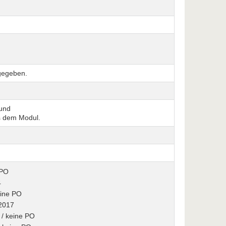
 gegeben.
 und
s dem Modul.
 PO
4
eine PO
 2017
 / keine PO