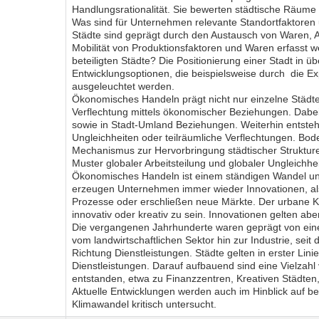
Handlungsrationalität. Sie bewerten städtische Räume 
Was sind für Unternehmen relevante Standortfaktoren 
Städte sind geprägt durch den Austausch von Waren, A
Mobilität von Produktionsfaktoren und Waren erfasst 
beteiligten Städte? Die Positionierung einer Stadt in ü
Entwicklungsoptionen, die beispielsweise durch die Ex
ausgeleuchtet werden.
Ökonomisches Handeln prägt nicht nur einzelne Städte
Verflechtung mittels ökonomischer Beziehungen. Dabei
sowie in Stadt-Umland Beziehungen. Weiterhin entste
Ungleichheiten oder teilräumliche Verflechtungen. Bod
Mechanismus zur Hervorbringung städtischer Struktu
Muster globaler Arbeitsteilung und globaler Ungleichhei
Ökonomisches Handeln ist einem ständigen Wandel u
erzeugen Unternehmen immer wieder Innovationen, als
Prozesse oder erschließen neue Märkte. Der urbane Ko
innovativ oder kreativ zu sein. Innovationen gelten abe
Die vergangenen Jahrhunderte waren geprägt von ei
vom landwirtschaftlichen Sektor hin zur Industrie, seit
Richtung Dienstleistungen. Städte gelten in erster Lin
Dienstleistungen. Darauf aufbauend sind eine Vielzah
entstanden, etwa zu Finanzzentren, Kreativen Städten
Aktuelle Entwicklungen werden auch im Hinblick auf b
Klimawandel kritisch untersucht.