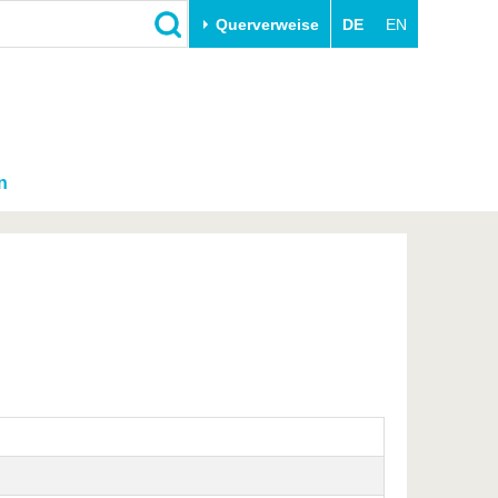
Querverweise
DE
EN
n