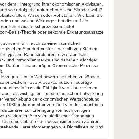
vor dem Hintergrund ihrer ökonomischen Aktivitäten.
und wie erfolgt die unternehmerische Standortwahl?
rbeitskräften, Wissen oder Rohstoffen. Wie kann die
werden und welche Wirkungen hat dies auf die
berörtlichen Austauschprozessen bietet
port-Basis-Theorie oder sektorale Erklärungsansätze
, sondern führt auch zu einer räumlichen
 entstehen Standortmuster innerhalb von Städten
hen typische Raumstrukturen, etwa räumliche
en- und Immobilienmärkte sind dabei ein wichtiger
ren. Darüber hinaus prägen ökonomische Prozesse
t.
nterzogen. Um im Wettbewerb bestehen zu können,
o entwickeln neue Produkte, nutzen neuartige
ntext beeinflusst die Fähigkeit von Unternehmen
r auch als wichtigster Treiber städtischer Entwicklung.
ner Verschiebung der ökonomischen Wertschöpfung
 den 1960er Jahren aber verstärkt von der Industrie in
ie als Zentren zur Erbringung von hochwertigen
l von sektoralen Analysen städtischer Ökonomien
, Tourismus-Städte oder wissensintensiven Zentren.
estehende Herausforderungen wie Digitalisierung und