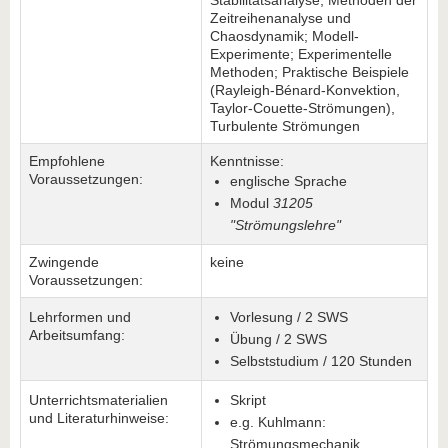
Stabilitätsanalyse; Methoden der
Zeitreihenanalyse und
Chaosdynamik; Modell-
Experimente; Experimentelle
Methoden; Praktische Beispiele
(Rayleigh-Bénard-Konvektion,
Taylor-Couette-Strömungen),
Turbulente Strömungen
Empfohlene
Kenntnisse:
Voraussetzungen:
englische Sprache
Modul
31205
"Strömungslehre"
Zwingende
keine
Voraussetzungen:
Lehrformen und
Vorlesung / 2 SWS
Arbeitsumfang:
Übung / 2 SWS
Selbststudium / 120 Stunden
Unterrichtsmaterialien
Skript
und Literaturhinweise:
e.g. Kuhlmann:
Strömungsmechanik,