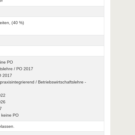
er
eiten, (40 %)
eine PO
tslehre / PO 2017
PO 2017
xisintegrierend / Betriebswirtschaftslehre -
022
026
7
/ keine PO
elassen.