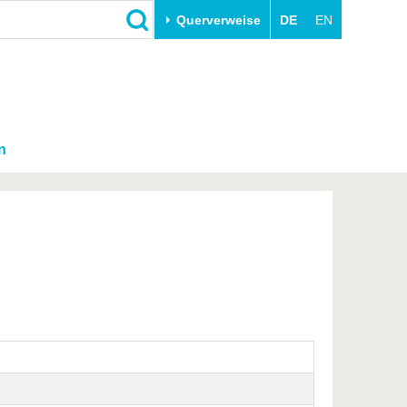
Querverweise
DE
EN
n