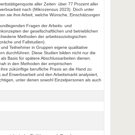
erbstätigenquote aller Zeiten: über 77 Prozent aller
erbsarbeit nach (Mikrozensus 2023). Doch unter
n sie ihre Arbeit, welche Wünsche, Einschätzungen
grundlegenden Fragen der Arbeits- und
konzepten der gesellschaftlichen und betrieblichen
schiedene Methoden der arbeitssoziologischen
räche und Fallstudien).
und Teilnehmer in Gruppen eigene qualitative
ern durchführen. Diese Studien bilden nicht nur die
als Basis für spätere Abschlussarbeiten dienen.
snah in den Methoden der empirischen
hre zukünftige berufliche Praxis an die Hand zu
auf Erwerbsarbeit und den Arbeitsmarkt analysiert,
chtigen, unter denen sowohl Einzelpersonen als auch