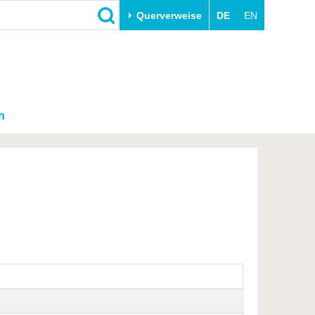
Querverweise
DE
EN
n