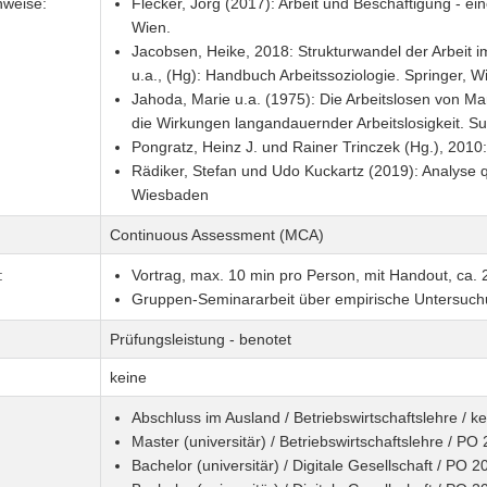
nweise:
Flecker, Jörg (2017): Arbeit und Beschäftigung - ei
Wien.
Jacobsen, Heike, 2018: Strukturwandel der Arbeit im 
u.a., (Hg): Handbuch Arbeitssoziologie. Springer, 
Jahoda, Marie u.a. (1975): Die Arbeitslosen von Ma
die Wirkungen langandauernder Arbeitslosigkeit. Su
Pongratz, Heinz J. und Rainer Trinczek (Hg.), 2010: 
Rädiker, Stefan und Udo Kuckartz (2019): Analyse 
Wiesbaden
Continuous Assessment (MCA)
:
Vortrag, max. 10 min pro Person, mit Handout, ca. 
Gruppen-Seminararbeit über empirische Untersuchu
Prüfungsleistung - benotet
keine
Abschluss im Ausland / Betriebswirtschaftslehre / k
Master (universitär) / Betriebswirtschaftslehre / PO
Bachelor (universitär) / Digitale Gesellschaft / PO 2