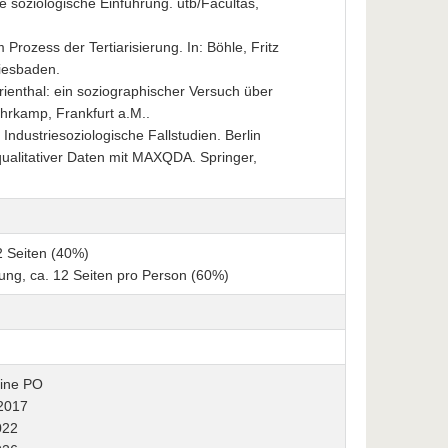
ne soziologische Einführung. utb/Facultas,
Prozess der Tertiarisierung. In: Böhle, Fritz
Wiesbaden.
rienthal: ein soziographischer Versuch über
hrkamp, Frankfurt a.M..
Industriesoziologische Fallstudien. Berlin
qualitativer Daten mit MAXQDA. Springer,
2 Seiten (40%)
ng, ca. 12 Seiten pro Person (60%)
eine PO
 2017
022