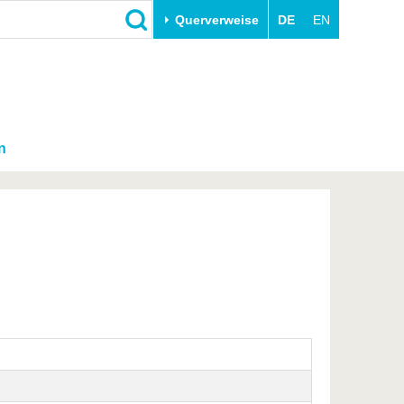
Querverweise
DE
EN
n