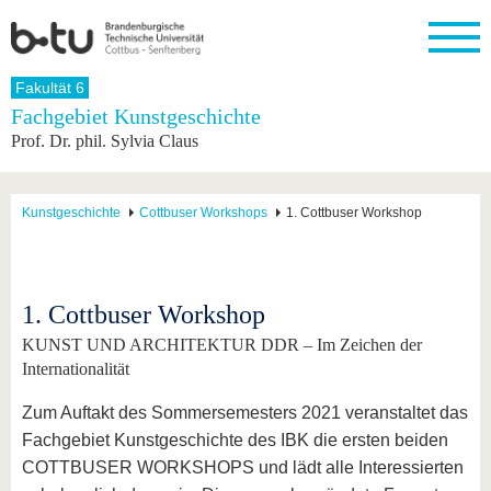
Startseite
Fakultät 6
Schließen
Fachgebiet Kunstgeschichte
Prof. Dr. phil. Sylvia Claus
Universität
Forschung
Studium
International
Weiterbildung
Transfer
Unileben
Die BTU
Aktuelle
Studienangebot
Internationales
Weiterbildungsangebote
Akademische
Unsere
Forschung
Profil
Fachkräfte
Werte
Struktur
Vor dem
Wissenschaftliche
Kunstgeschichte
Cottbuser Workshops
1. Cottbuser Workshop
Forschungsprofil
Studium
Aus dem
Weiterbildung
Wirtschafts-
Familie &
Karriere
Ausland
und
Dual
&
Förderung
Im
Kontakt
an die
Forschungskooperati
Career
Engagement
Studium
BTU
Wissenschaftlicher
Gründen
Sport &
1. Cottbuser Workshop
Partnerschaften
Nachwuchs
Nach
Mit der
an der
Gesundhei
&
dem
KUNST UND ARCHITEKTUR DDR – Im Zeichen der
BTU ins
BTU
Strukturwandel
Studium
BTU &
Ausland
Internationalität
Innovative
Region
Für
Transferprojekte
erleben
Zum Auftakt des Sommersemesters 2021 veranstaltet das
internationale
Lernen
Fachgebiet Kunstgeschichte des IBK die ersten beiden
Studierende
Sie uns
COTTBUSER WORKSHOPS und lädt alle Interessierten
Kontakt
kennen