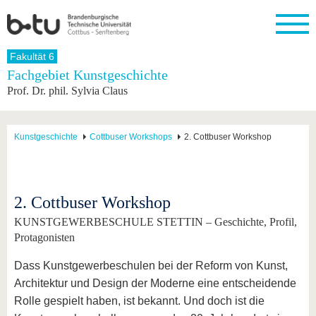
Startseite
Fakultät 6
Schließen
Fachgebiet Kunstgeschichte
Prof. Dr. phil. Sylvia Claus
Universität
Forschung
Studium
International
Weiterbildung
Transfer
Unileben
Die BTU
Aktuelle
Studienangebot
Internationales
Weiterbildungsangebote
Akademische
Unsere
Forschung
Profil
Fachkräfte
Werte
Struktur
Vor dem
Wissenschaftliche
Kunstgeschichte
Cottbuser Workshops
2. Cottbuser Workshop
Forschungsprofil
Studium
Aus dem
Weiterbildung
Wirtschafts-
Familie &
Karriere
Ausland
und
Dual
&
Förderung
Im
Kontakt
an die
Forschungskooperati
Career
Engagement
Studium
BTU
Wissenschaftlicher
Gründen
Sport &
2. Cottbuser Workshop
Partnerschaften
Nachwuchs
Nach
Mit der
an der
Gesundhei
&
dem
KUNSTGEWERBESCHULE STETTIN – Geschichte, Profil,
BTU ins
BTU
Strukturwandel
Studium
BTU &
Ausland
Protagonisten
Innovative
Region
Für
Transferprojekte
erleben
Dass Kunstgewerbeschulen bei der Reform von Kunst,
internationale
Lernen
Architektur und Design der Moderne eine entscheidende
Studierende
Sie uns
Rolle gespielt haben, ist bekannt. Und doch ist die
Kontakt
kennen