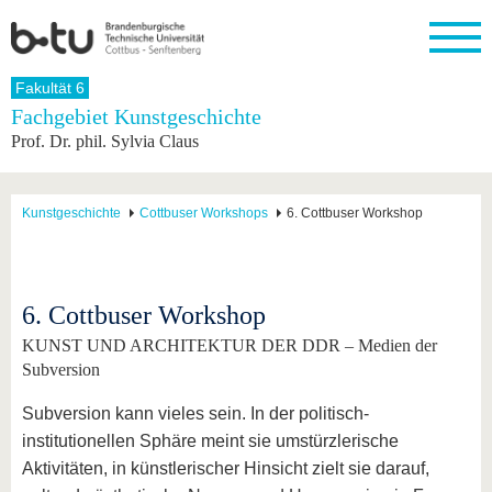
Startseite
Fakultät 6
Schließen
Fachgebiet Kunstgeschichte
Prof. Dr. phil. Sylvia Claus
Universität
Forschung
Studium
International
Weiterbildung
Transfer
Unileben
Die BTU
Aktuelle
Studienangebot
Internationales
Weiterbildungsangebote
Akademische
Unsere
Forschung
Profil
Fachkräfte
Werte
Struktur
Vor dem
Wissenschaftliche
Kunstgeschichte
Cottbuser Workshops
6. Cottbuser Workshop
Forschungsprofil
Studium
Aus dem
Weiterbildung
Wirtschafts-
Familie &
Karriere
Ausland
und
Dual
&
Förderung
Im
Kontakt
an die
Forschungskooperati
Career
Engagement
Studium
BTU
Wissenschaftlicher
Gründen
Sport &
6. Cottbuser Workshop
Partnerschaften
Nachwuchs
Nach
Mit der
an der
Gesundhei
&
dem
KUNST UND ARCHITEKTUR DER DDR – Medien der
BTU ins
BTU
Strukturwandel
Studium
BTU &
Ausland
Subversion
Innovative
Region
Für
Transferprojekte
erleben
Subversion kann vieles sein. In der politisch-
internationale
Lernen
institutionellen Sphäre meint sie umstürzlerische
Studierende
Sie uns
Aktivitäten, in künstlerischer Hinsicht zielt sie darauf,
Kontakt
kennen