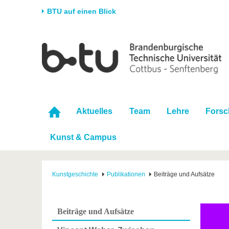
BTU auf einen Blick
Startseite
Universität
Forschung
Stud
Die BTU
Aktuelle Forschung
Stud
Struktur
Forschungsprofil
Vor 
Karriere & Engagement
Förderung
Im S
Aktuelles
Team
Lehre
Fors
Partnerschaften &
Wissenschaftlicher
Nach
Strukturwandel
Nachwuchs
Kunst & Campus
Kunstgeschichte
Publikationen
Beiträge und Aufsätze
Beiträge und Aufsätze