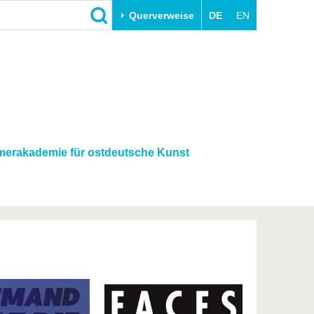
Querverweise
DE
EN
Schließen
Transfer
Unileben
e
Akademische Fachkräfte
Unsere Werte
Wirtschafts- und
Familie & Dual Career
Forschungskooperationen
Sport & Gesundheit
erakademie für ostdeutsche Kunst
Gründen an der BTU
BTU & Region erleben
Innovative Transferprojekte
Lernen Sie uns kennen