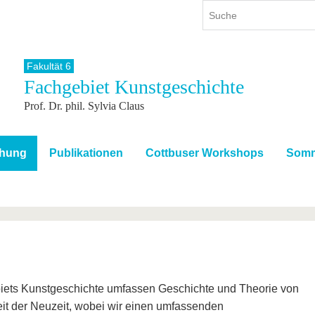
Fakultät 6
Fachgebiet Kunstgeschichte
ium
International
Weiterbildung
Prof. Dr. phil. Sylvia Claus
ienangebot
Internationales Profil
Weiterbildungsangebot
dem Studium
Aus dem Ausland an die BTU
Wissenschaftliche
Weiterbildung
tudium
Mit der BTU ins Ausland
chung
Publikationen
Cottbuser Workshops
Somm
Kontakt
 dem Studium
Für internationale
Studierende
Kontakt
iets Kunstgeschichte umfassen Geschichte und Theorie von
eit der Neuzeit, wobei wir einen umfassenden