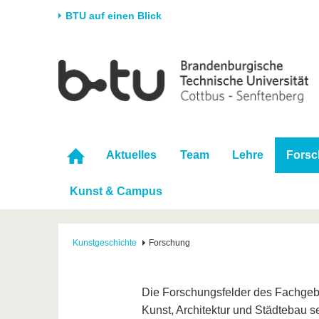
BTU auf einen Blick
Startseite
Universität
Forschung
Stud
Die BTU
Aktuelle Forschung
Stud
Struktur
Forschungsprofil
Vor 
Karriere & Engagement
Förderung
Im S
Aktuelles
Team
Lehre
Fors
Partnerschaften &
Wissenschaftlicher
Nach
Strukturwandel
Nachwuchs
Kunst & Campus
Kunstgeschichte
Forschung
Die Forschungsfelder des Fachgeb
Kunst, Architektur und Städtebau s