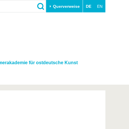
Querverweise
DE
EN
Schließen
Transfer
Unileben
e
Akademische Fachkräfte
Unsere Werte
Wirtschafts- und
Familie & Dual Career
Forschungskooperationen
Sport & Gesundheit
erakademie für ostdeutsche Kunst
Gründen an der BTU
BTU & Region erleben
Innovative Transferprojekte
Lernen Sie uns kennen