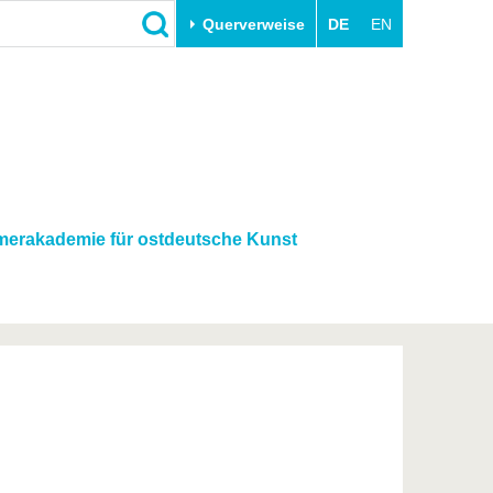
Querverweise
DE
EN
Schließen
Transfer
Unileben
e
Akademische Fachkräfte
Unsere Werte
Wirtschafts- und
Familie & Dual Career
Forschungskooperationen
Sport & Gesundheit
erakademie für ostdeutsche Kunst
Gründen an der BTU
BTU & Region erleben
Innovative Transferprojekte
Lernen Sie uns kennen