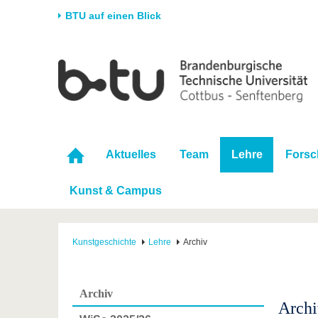
BTU auf einen Blick
Startseite
Universität
Forschung
Stud
Die BTU
Aktuelle Forschung
Stud
Struktur
Forschungsprofil
Vor 
Karriere & Engagement
Förderung
Im S
Aktuelles
Team
Lehre
Fors
Partnerschaften &
Wissenschaftlicher
Nach
Strukturwandel
Nachwuchs
Kunst & Campus
Kunstgeschichte
Lehre
Archiv
Archiv
Archi