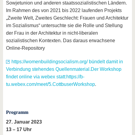
Sowjetunion und anderen staatssozialistischen Ländern.
Im Rahmen des von 2021 bis 2022 laufenden Projekts
„Zwei­­­te Welt, Zwei­­­tes Ge­­­schlecht: Frau­en und Ar­chi­­­te­k­­­tur
im So­zi­a­­­lis­­­mus“ untersuchte sie die Rolle und Stellung
der Frau in der Architektur in nicht-liberalen
sozialistischen Kontexten. Das daraus erwachsene
Online-Repository
https://womenbuildingsocialism.org/ bündelt damit in
Verbindung stehendes Quellenmaterial.Der Workshop
findet online via webex statt:https://b-
tu.webex.com/meet/5.CottbuserWorkshop
.
Programm
27. Januar 2023
13 – 17 Uhr