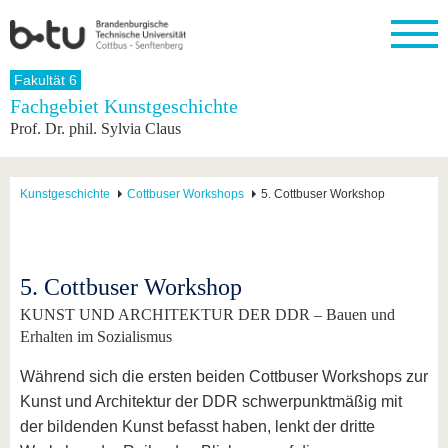
Startseite
Fakultät 6
Schließen
Fachgebiet Kunstgeschichte
Prof. Dr. phil. Sylvia Claus
Universität
Forschung
Studium
International
Weiterbildung
Transfer
Unileben
Die BTU
Aktuelle
Studienangebot
Internationales
Weiterbildungsangebote
Akademische
Unsere
Forschung
Profil
Fachkräfte
Werte
Struktur
Vor dem
Wissenschaftliche
Kunstgeschichte
Cottbuser Workshops
5. Cottbuser Workshop
Forschungsprofil
Studium
Aus dem
Weiterbildung
Wirtschafts-
Familie &
Karriere
Ausland
und
Dual
&
Förderung
Im
Kontakt
an die
Forschungskooperati
Career
Engagement
Studium
BTU
Wissenschaftlicher
Gründen
Sport &
5. Cottbuser Workshop
Partnerschaften
Nachwuchs
Nach
Mit der
an der
Gesundhei
&
dem
KUNST UND ARCHITEKTUR DER DDR – Bauen und
BTU ins
BTU
Strukturwandel
Studium
BTU &
Ausland
Erhalten im Sozialismus
Innovative
Region
Für
Transferprojekte
erleben
Während sich die ersten beiden Cottbuser Workshops zur
internationale
Lernen
Kunst und Architektur der DDR schwerpunktmäßig mit
Studierende
Sie uns
der bildenden Kunst befasst haben, lenkt der dritte
Kontakt
kennen