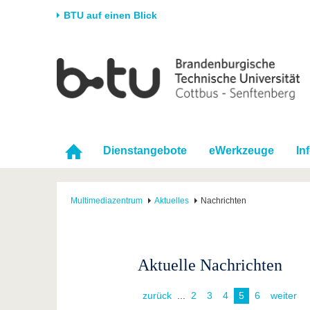
BTU auf einen Blick
Startseite
Universität
Forschung
Stud
Die BTU
Aktuelle Forschung
Stud
Struktur
Forschungsprofil
Vor 
Karriere & Engagement
Förderung
Im S
Dienstangebote
eWerkzeuge
In
Partnerschaften &
Wissenschaftlicher
Nach
Strukturwandel
Nachwuchs
Multimediazentrum
Aktuelles
Nachrichten
Aktuelle Nachrichten
zurück
...
2
3
4
5
6
weiter