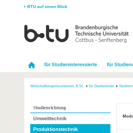
BTU auf einen Blick
Startseite
Universität
Forschung
Stud
Die BTU
Aktuelle Forschung
Stud
Struktur
Forschungsprofil
Vor 
Karriere & Engagement
Förderung
Im S
für Studieninteressierte
für Studie
Partnerschaften &
Wissenschaftlicher
Nach
Strukturwandel
Nachwuchs
Wirtschaftsingenieurwesen, B.Sc.
für Studierende
Studienr
Studienrichtung
Mod
Umwelttechnik
Produktionstechnik