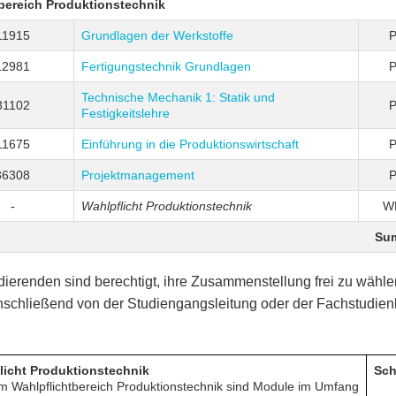
tbereich Produktionstechnik
11915
Grundlagen der Werkstoffe
12981
Fertigungstechnik Grundlagen
Technische Mechanik 1: Statik und
31102
Festigkeitslehre
11675
Einführung in die Produktionswirtschaft
36308
Projektmanagement
-
Wahlpflicht Produktionstechnik
W
Su
dierenden sind berechtigt, ihre Zusammenstellung frei zu wäh
schließend von der Studiengangsleitung oder der Fachstudie
.
licht Produktionstechnik
Sch
m Wahlpflichtbereich Produktionstechnik sind Module im Umfang