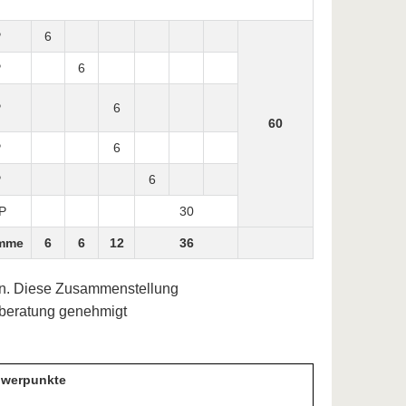
P
6
P
6
P
6
60
P
6
P
6
P
30
mme
6
6
12
36
len. Diese Zusammenstellung
nberatung genehmigt
werpunkte