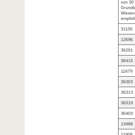
von 30
Grundl
Wissens
empfohl
31105
12696
36201
36415
11679
36303
36313
36319
36403
13488
11908