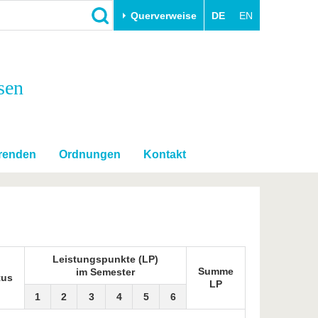
Querverweise
DE
EN
Schließen
sen
Transfer
Unileben
e
Akademische Fachkräfte
Unsere Werte
Wirtschafts- und
Familie & Dual Career
Forschungskooperationen
Sport & Gesundheit
erenden
Ordnungen
Kontakt
Gründen an der BTU
BTU & Region erleben
Innovative Transferprojekte
Lernen Sie uns kennen
Leistungspunkte (LP)
Summe
im Semester
tus
LP
1
2
3
4
5
6