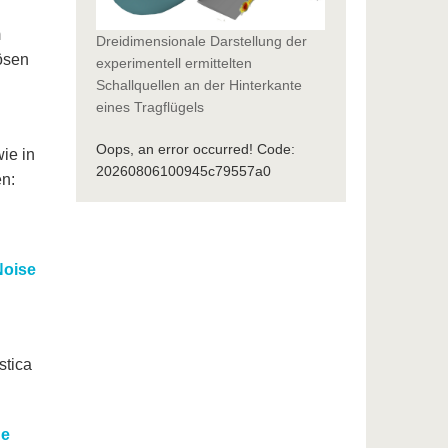
m
Dreidimensionale Darstellung der
ösen
experimentell ermittelten
Schallquellen an der Hinterkante
eines Tragflügels
Oops, an error occurred! Code:
ie in
20260806100945c79557a0
en:
Noise
stica
he