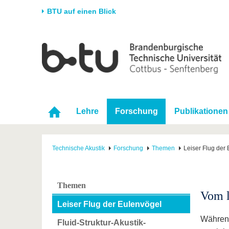
BTU auf einen Blick
Startseite
Universität
Forschung
Stud
Die BTU
Aktuelle Forschung
Stud
Struktur
Forschungsprofil
Vor 
Karriere & Engagement
Förderung
Im S
Lehre
Forschung
Publikationen
Partnerschaften &
Wissenschaftlicher
Nach
Strukturwandel
Nachwuchs
Technische Akustik
Forschung
Themen
Leiser Flug der
Themen
Vom l
Leiser Flug der Eulenvögel
Während
Fluid-Struktur-Akustik-