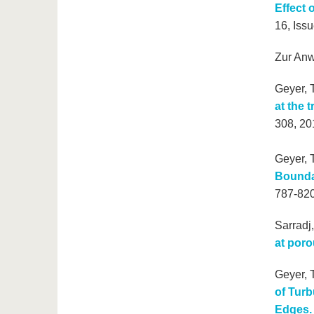
Effect 
16, Issu
Zur Anw
Geyer, T
at the t
308, 20
Geyer, T
Boundar
787-820
Sarradj,
at poro
Geyer, T
of Turb
Edges.