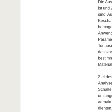
Die Aus
ist und
sind. A
Beschaf
homogen
Anwendu
Paramet
Tortuos
dassvor
bestimm
Material
Ziel des
Analyse
Schalle
umfangr
aeroaku
dienten