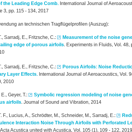
of the Leading Edge Comb.
International Journal of Aeroacoust
e 3, pp. 115 - 134, 2017
endung an technischen Tragflügelprofilen (Auszug):
., Sarradj, E., Fritzsche, C.:
Measurement of the noise gene
railing edge of porous airfoils
. Experiments in Fluids, Vol. 48, 
10
., Sarradj, E., Fritzsche, C.:
Porous Airfoils: Noise Reducti
y Layer Effects.
International Journal of Aeroacoustics, Vol. 9(
, 2010
 E., Geyer, T.:
Symbolic regression modeling of noise gen
us airfoils
. Journal of Sound and Vibration, 2014
. F., Lucius, A., Schrödter, M., Schneider, M., Sarradj, E.:
Red
ulence Interaction Noise Through Airfoils with Perforated 
Acta Acustica united with Acustica, Vol. 105 (1), 109 - 122, 201