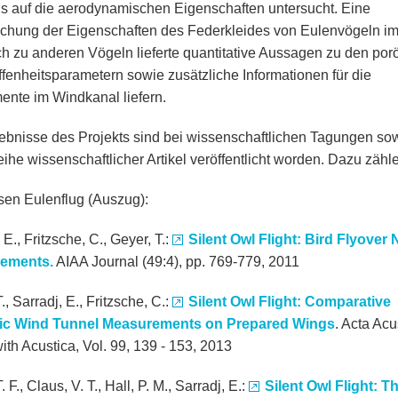
ls auf die aerodynamischen Eigenschaften untersucht. Eine
chung der Eigenschaften des Federkleides von Eulenvögeln i
ch zu anderen Vögeln lieferte quantitative Aussagen zu den por
fenheitsparametern sowie zusätzliche Informationen für die
ente im Windkanal liefern.
ebnisse des Projekts sind bei wissenschaftlichen Tagungen sow
eihe wissenschaftlicher Artikel veröffentlicht worden. Dazu zähl
sen Eulenflug (Auszug):
 E., Fritzsche, C., Geyer, T.:
Silent Owl Flight: Bird Flyover 
ements.
AIAA Journal (49:4), pp. 769-779, 2011
., Sarradj, E., Fritzsche, C.:
Silent Owl Flight: Comparative
ic Wind Tunnel Measurements on Prepared Wings
. Acta Acu
ith Acustica, Vol. 99, 139 - 153, 2013
. F., Claus, V. T., Hall, P. M., Sarradj, E.:
Silent Owl Flight: T