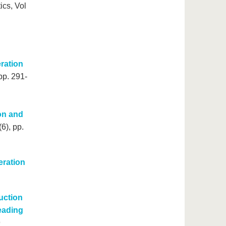
ics, Vol
ration
pp. 291-
on and
6), pp.
eration
uction
Leading
9