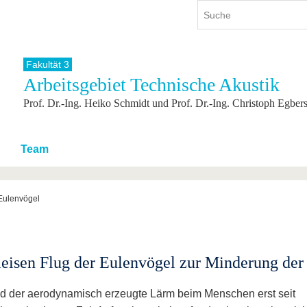
Fakultät 3
Arbeitsgebiet Technische Akustik
ium
International
Weiterbildung
Prof. Dr.-Ing. Heiko Schmidt und Prof. Dr.-Ing. Christoph Egber
ienangebot
Internationales Profil
Weiterbildungsangebot
dem Studium
Aus dem Ausland an die BTU
Wissenschaftliche
Weiterbildung
tudium
Mit der BTU ins Ausland
Team
Kontakt
 dem Studium
Für internationale
Studierende
Kontakt
 Eulenvögel
eisen Flug der Eulenvögel zur Minderung der 
 der aerodynamisch erzeugte Lärm beim Menschen erst seit