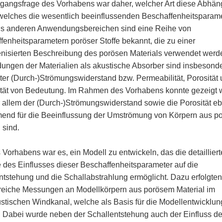
gangsfrage des Vorhabens war daher, welcher Art diese Abhäng
 welches die wesentlich beeinflussenden Beschaffenheitsparam
us anderen Anwendungsbereichen sind eine Reihe von
fenheitsparametern poröser Stoffe bekannt, die zu einer
isierten Beschreibung des porösen Materials verwendet werd
ngen der Materialien als akustische Absorber sind insbesonde
er (Durch-)Strömungswiderstand bzw. Permeabilität, Porosität
ität von Bedeutung. Im Rahmen des Vorhabens konnte gezeigt 
 allem der (Durch-)Strömungswiderstand sowie die Porosität eb
end für die Beeinflussung der Umströmung von Körpern aus p
 sind.
 Vorhabens war es, ein Modell zu entwickeln, das die detailliert
 des Einflusses dieser Beschaffenheitsparameter auf die
ntstehung und die Schallabstrahlung ermöglicht. Dazu erfolgten
eiche Messungen an Modellkörpern aus porösem Material im
stischen Windkanal, welche als Basis für die Modellentwicklun
. Dabei wurde neben der Schallentstehung auch der Einfluss d