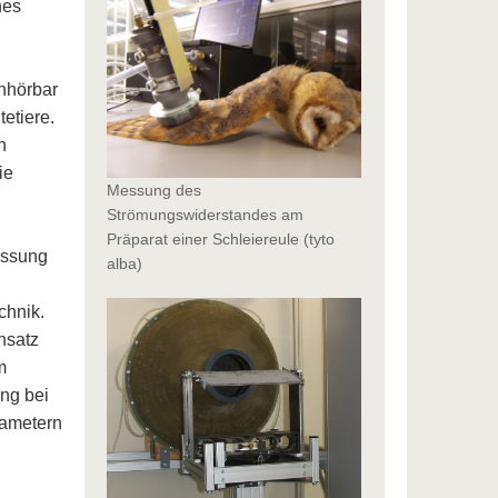
hes
unhörbar
etiere.
n
ie
Messung des
Strömungswiderstandes am
Präparat einer Schleiereule (tyto
ussung
alba)
chnik.
nsatz
m
ng bei
rametern