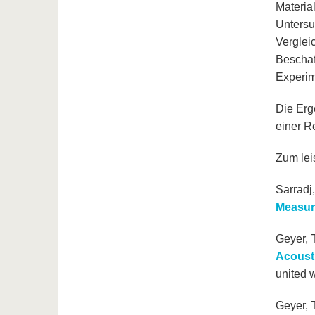
Materia
Untersu
Verglei
Beschaf
Experim
Die Erg
einer R
Zum lei
Sarradj,
Measur
Geyer, T
Acoust
united w
Geyer, T