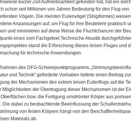
chsweise kurzer Zeit Aufmerksamkeit gefunden hat, hat ein solc
h schon seit Millionen von Jahren Bedeutung für den Flug von
eifenden Vögeln. Die meisten Eulenvögel (Strigiformes) weisen
edene Anpassungen auf, um Flug für ihre Beutetiere praktisch 
en und minimieren auf diese Weise die Fluchtchancen der Beut
elpunkt eines vom Fachgebiet Technische Akustik durchgeführte
ngsprojektes stand die Erforschung dieses leisen Fluges und d
machung für technische Anwendungen.
 Rahmen des DFG-Schwerpunktprogramms „Strömungsbeeinfl
atur und Technik“ geförderte Vorhaben lieferte einen Beitrag zur
gung der Mechanismen des extrem leisen Eulenflugs auf die Te
r Möglichkeiten der Übertragung dieser Mechanismen ist der Ei
 Oberflächen bzw. die Fertigung umströmter Körper aus poröse
l. Die dabei zu beobachtende Beeinflussung der Schallentstehu
trömung von festen Körpern hängt von den Beschaffenheitspa
ösen Materials ab.