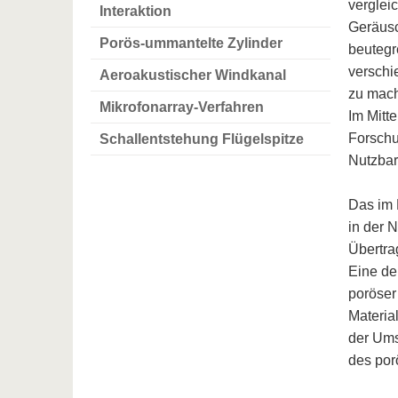
verglei
Interaktion
Geräusc
Porös-ummantelte Zylinder
beutegr
verschi
Aeroakustischer Windkanal
zu mach
Mikrofonarray-Verfahren
Im Mitt
Forschu
Schallentstehung Flügelspitze
Nutzbar
Das im
in der N
Übertra
Eine de
poröser
Materia
der Ums
des por