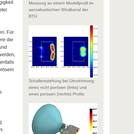
igkeit
Messung an einem Modellprofil im
eter
aeroakustischen Windkanal der
BTU
en. Für
re die
 und
werden,
enfalls
orösem
Schallentstehung bei Umströmung
eines nicht porösen (links) und
e
eines porösen (rechts) Profils
g
es