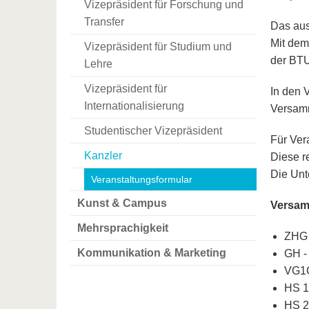
Vizepräsident für Forschung und
Transfer
Das aus
Mit dem
Vizepräsident für Studium und
der BTU
Lehre
Vizepräsident für
In den 
Internationalisierung
Versamm
Studentischer Vizepräsident
Für Ver
Kanzler
Diese r
Die Unt
Veranstaltungsformular
Kunst & Campus
Versam
Mehrsprachigkeit
ZHG 
Kommunikation & Marketing
GH -
VG1C
HS 1
HS 2