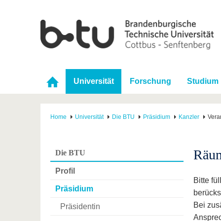
Universität
Forschung
Studium
Home
Universität
Die BTU
Präsidium
Kanzler
Vera
Räum
Die BTU
Profil
Bitte f
Präsidium
berücks
Bei zus
Präsidentin
Ansprec