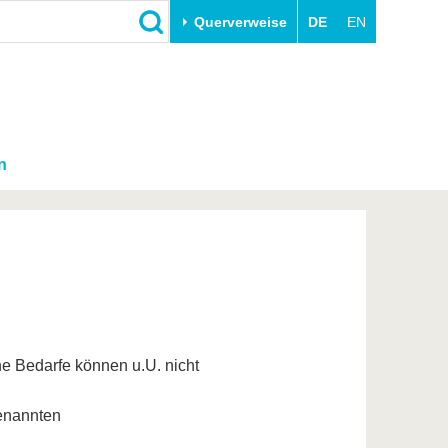
Querverweise
DE
EN
n
he Bedarfe können u.U. nicht
benannten