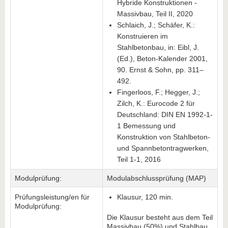
Hybride Konstruktionen -
Massivbau, Teil II, 2020
Schlaich, J.; Schäfer, K.:
Konstruieren im
Stahlbetonbau, in: Eibl, J.
(Ed.), Beton-Kalender 2001,
90. Ernst & Sohn, pp. 311–
492.
Fingerloos, F.; Hegger, J.;
Zilch, K.: Eurocode 2 für
Deutschland: DIN EN 1992-1-
1 Bemessung und
Konstruktion von Stahlbeton-
und Spannbetontragwerken,
Teil 1-1, 2016
Modulprüfung:
Modulabschlussprüfung (MAP)
Prüfungsleistung/en für
Klausur, 120 min.
Modulprüfung:
Die Klausur besteht aus dem Teil
Massivbau (50%) und Stahlbau