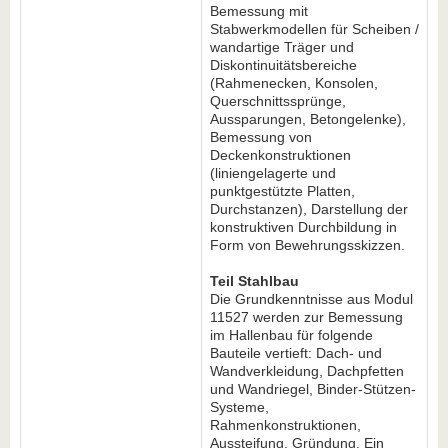
Bemessung mit
Stabwerkmodellen für Scheiben /
wandartige Träger und
Diskontinuitätsbereiche
(Rahmenecken, Konsolen,
Querschnittssprünge,
Aussparungen, Betongelenke),
Bemessung von
Deckenkonstruktionen
(liniengelagerte und
punktgestützte Platten,
Durchstanzen), Darstellung der
konstruktiven Durchbildung in
Form von Bewehrungsskizzen.
Teil Stahlbau
Die Grundkenntnisse aus Modul
11527 werden zur Bemessung
im Hallenbau für folgende
Bauteile vertieft: Dach- und
Wandverkleidung, Dachpfetten
und Wandriegel, Binder-Stützen-
Systeme,
Rahmenkonstruktionen,
Aussteifung, Gründung. Ein