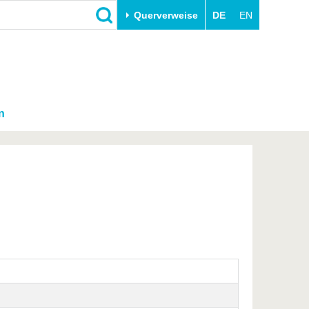
Querverweise
DE
EN
n