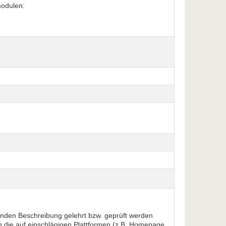
modulen:
enden Beschreibung gelehrt bzw. geprüft werden
n die auf einschlägigen Plattformen (z.B. Homepage