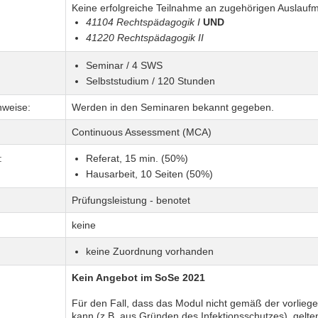
Keine erfolgreiche Teilnahme an zugehörigen Auslauf
41104 Rechtspädagogik I
UND
41220 Rechtspädagogik II
Seminar / 4 SWS
Selbststudium / 120 Stunden
nweise:
Werden in den Seminaren bekannt gegeben.
Continuous Assessment (MCA)
:
Referat, 15 min. (50%)
Hausarbeit, 10 Seiten (50%)
Prüfungsleistung - benotet
keine
keine Zuordnung vorhanden
Kein Angebot im SoSe 2021
Für den Fall, dass das Modul nicht gemäß der vorlieg
kann (z.B. aus Gründen des Infektionsschutzes), gelte