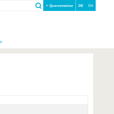
Querverweise
DE
EN
n