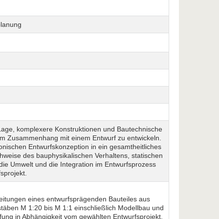
planung
 Lage, komplexere Konstruktionen und Bautechnische
 im Zusammenhang mit einem Entwurf zu entwickeln.
nischen Entwurfskonzeption in ein gesamtheitliches
hweise des bauphysikalischen Verhaltens, statischen
ie Umwelt und die Integration im Entwurfsprozess
sprojekt.
beitungen eines entwurfsprägenden Bauteiles aus
täben M 1:20 bis M 1:1 einschließlich Modellbau und
efung in Abhängigkeit vom gewählten Entwurfsprojekt,