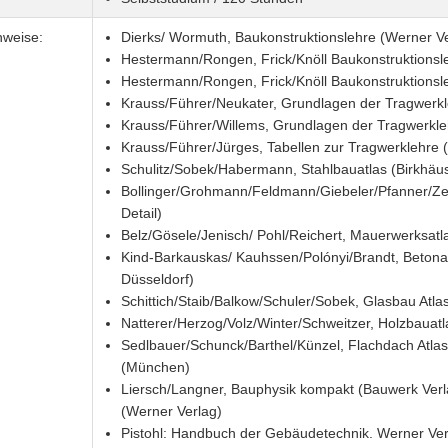
nweise:
Dierks/ Wormuth, Baukonstruktionslehre (Werner Ve
Hestermann/Rongen, Frick/Knöll Baukonstruktionsle
Hestermann/Rongen, Frick/Knöll Baukonstruktionsle
Krauss/Führer/Neukater, Grundlagen der Tragwerkleh
Krauss/Führer/Willems, Grundlagen der Tragwerklehr
Krauss/Führer/Jürges, Tabellen zur Tragwerklehre (
Schulitz/Sobek/Habermann, Stahlbauatlas (Birkhäus
Bollinger/Grohmann/Feldmann/Giebeler/Pfanner/Zeu
Detail)
Belz/Gösele/Jenisch/ Pohl/Reichert, Mauerwerksatla
Kind-Barkauskas/ Kauhssen/Polónyi/Brandt, Betonatl
Düsseldorf)
Schittich/Staib/Balkow/Schuler/Sobek, Glasbau Atlas
Natterer/Herzog/Volz/Winter/Schweitzer, Holzbauatla
Sedlbauer/Schunck/Barthel/Künzel, Flachdach Atlas
(München)
Liersch/Langner, Bauphysik kompakt (Bauwerk Verl
(Werner Verlag)
Pistohl: Handbuch der Gebäudetechnik. Werner Ver