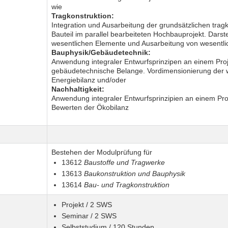
wie
Tragkonstruktion:
Integration und Ausarbeitung der grundsätzlichen trag
Bauteil im parallel bearbeiteten Hochbauprojekt. Dars
wesentlichen Elemente und Ausarbeitung von wesentlic
Bauphysik/Gebäudetechnik:
Anwendung integraler Entwurfsprinzipen an einem Proj
gebäudetechnische Belange. Vordimensionierung der 
Energiebilanz und/oder
Nachhaltigkeit:
Anwendung integraler Entwurfsprinzipien an einem Proj
Bewerten der Ökobilanz
Bestehen der Modulprüfung für
13612
Baustoffe und Tragwerke
13613
Baukonstruktion und Bauphysik
13614
Bau- und Tragkonstruktion
Projekt / 2 SWS
Seminar / 2 SWS
Selbststudium / 120 Stunden