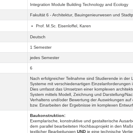
Integration Module Building Technology and Ecology
Fakultät 6 - Architektur, Bauingenieurwesen und Stadt
Prof. M.Sc. Eisenloffel, Karen
Deutsch
1 Semester
jedes Semester
6
Nach erfolgreicher Teilnahme sind Studierende in der
Systeme mit verschiedenartigen Einzelanforderungen
Dies umfasst das Umsetzen einer komplexen architekto
System mittels Modell, Zeichnung und Darstellung/Nac
Verhaltens und/oder Bewertung der Auswirkungen auf d
bzw. Einarbeiten der Ergebnisse im komplexen Entwurf
Baukonstruktion:
Exemplarische, konstruktive und gestalterische Ausar
dem parallel bearbeiteten Hochbauprojekt in den Maßs
textlicher Bearbeitungen
UND
je eine technische Verti