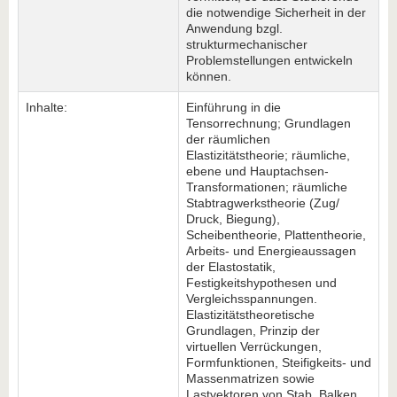
die notwendige Sicherheit in der
Anwendung bzgl.
strukturmechanischer
Problemstellungen entwickeln
können.
Inhalte:
Einführung in die
Tensorrechnung; Grundlagen
der räumlichen
Elastizitätstheorie; räumliche,
ebene und Hauptachsen-
Transformationen; räumliche
Stabtragwerkstheorie (Zug/
Druck, Biegung),
Scheibentheorie, Plattentheorie,
Arbeits- und Energieaussagen
der Elastostatik,
Festigkeitshypothesen und
Vergleichsspannungen.
Elastizitätstheoretische
Grundlagen, Prinzip der
virtuellen Verrückungen,
Formfunktionen, Steifigkeits- und
Massenmatrizen sowie
Lastvektoren von Stab, Balken