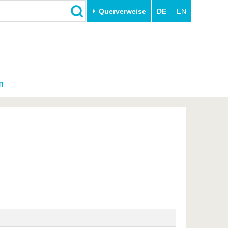
Querverweise
DE
EN
n