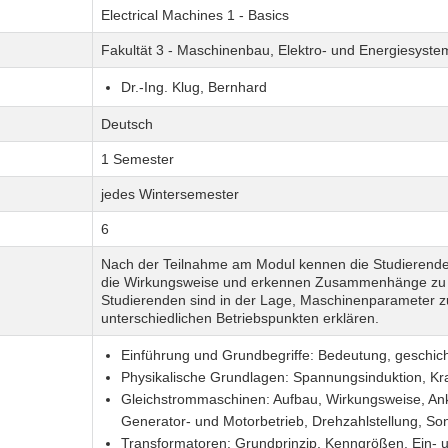
Electrical Machines 1 - Basics
Fakultät 3 - Maschinenbau, Elektro- und Energiesyste
Dr.-Ing. Klug, Bernhard
Deutsch
1 Semester
jedes Wintersemester
6
Nach der Teilnahme am Modul kennen die Studierenden
die Wirkungsweise und erkennen Zusammenhänge zu v
Studierenden sind in der Lage, Maschinenparameter z
unterschiedlichen Betriebspunkten erklären.
Einführung und Grundbegriffe: Bedeutung, geschicht
Physikalische Grundlagen: Spannungsinduktion, Kr
Gleichstrommaschinen: Aufbau, Wirkungsweise, Anke
Generator- und Motorbetrieb, Drehzahlstellung, S
Transformatoren: Grundprinzip, Kenngrößen, Ein- 