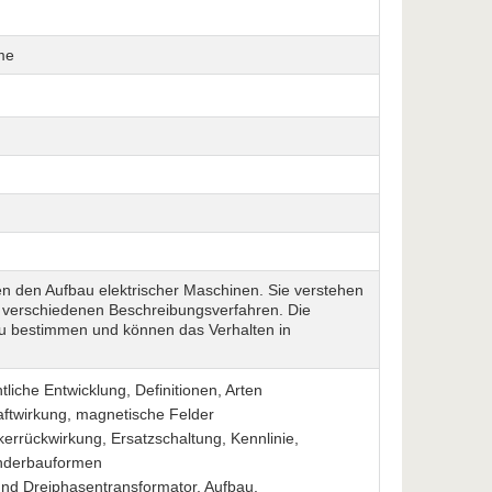
me
 den Aufbau elektrischer Maschinen. Sie verstehen
erschiedenen Beschreibungsverfahren. Die
u bestimmen und können das Verhalten in
liche Entwicklung, Definitionen, Arten
aftwirkung, magnetische Felder
rrückwirkung, Ersatzschaltung, Kennlinie,
onderbauformen
und Dreiphasentransformator, Aufbau,