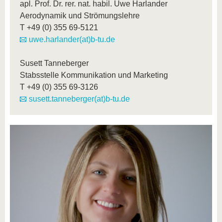
apl. Prof. Dr. rer. nat. habil. Uwe Harlander
Aerodynamik und Strömungslehre
T
+49 (0) 355 69-5121
uwe.harlander(at)b-tu.de
Susett Tanneberger
Stabsstelle Kommunikation und Marketing
T
+49 (0) 355 69-3126
susett.tanneberger(at)b-tu.de