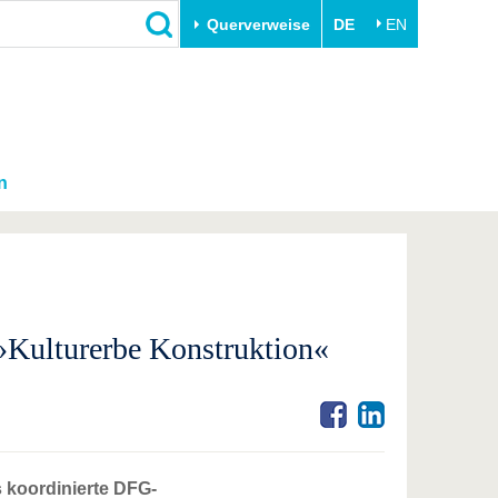
Querverweise
DE
EN
n
Kulturerbe Konstruktion«
 koordinierte DFG-