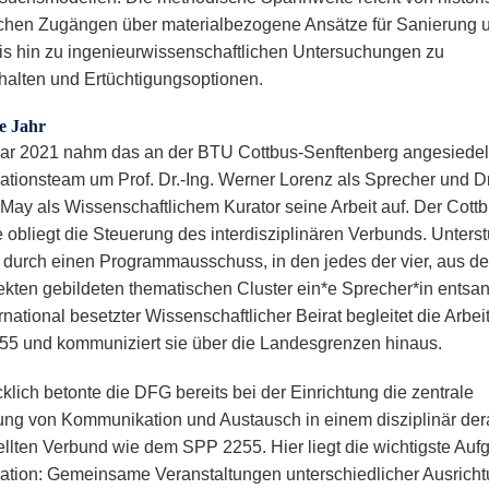
chen Zugängen über materialbezogene Ansätze für Sanierung 
bis hin zu ingenieurwissenschaftlichen Untersuchungen zu
halten und Ertüchtigungsoptionen.
e Jahr
ar 2021 nahm das an der BTU Cottbus-Senftenberg angesiedel
ationsteam um Prof. Dr.-Ing. Werner Lorenz als Sprecher und Dr
May als Wissenschaftlichem Kurator seine Arbeit auf. Der Cott
e obliegt die Steuerung des interdisziplinären Verbunds. Unterst
e durch einen Programmausschuss, in den jedes der vier, aus d
jekten gebildeten thematischen Cluster ein*e Sprecher*in entsan
rnational besetzter Wissenschaftlicher Beirat begleitet die Arbei
5 und kommuniziert sie über die Landesgrenzen hinaus.
klich betonte die DFG bereits bei der Einrichtung die zentrale
ng von Kommunikation und Austausch in einem disziplinär derar
ellten Verbund wie dem SPP 2255. Hier liegt die wichtigste Auf
ation: Gemeinsame Veranstaltungen unterschiedlicher Ausrich