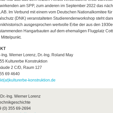
itwirkenden am SPP, zum anderen im September 2022 das näch
B. Im Verbund mit einem vom Deutschen Nationalkomitee für
schutz (DNK) veranstalteten Studierendenworkshop steht dan
nikhistorisch ausgesprochen wertvolle Erbe der aus den 1930e
stammenden Hangarbauten auf dem ehemaligen Flugplatz Cott
 Mittelpunkt.
AKT
r.-Ing. Werner Lorenz, Dr.-Ing. Roland May
5 Kulturerbe Konstruktion
bäude 2 C/D, Raum 127
355 69 4640
kt(at)kulturerbe-konstruktion.de
 Dr.-Ing. Werner Lorenz
echnikgeschichte
9 (0) 355 69-2694