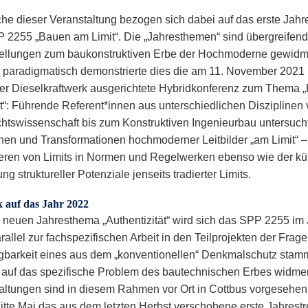
che dieser Veranstaltung bezogen sich dabei auf das erste Jah
 2255 „Bauen am Limit“. Die „Jahresthemen“ sind übergreifen
ellungen zum baukonstruktiven Erbe der Hochmoderne gewidm
paradigmatisch demonstrierte dies die am 11. November 2021
er Dieselkraftwerk ausgerichtete Hybridkonferenz zum Thema 
t“: Führende Referent*innen aus unterschiedlichen Disziplinen 
htswissenschaft bis zum Konstruktiven Ingenieurbau untersuch
onen und Transformationen hochmoderner Leitbilder „am Limit“ 
ieren von Limits in Normen und Regelwerken ebenso wie der k
g struktureller Potenziale jenseits tradierter Limits.
k auf das Jahr 2022
 neuen Jahresthema „Authentizität“ wird sich das SPP 2255 im 
allel zur fachspezifischen Arbeit in den Teilprojekten der Frage
gbarkeit eines aus dem „konventionellen“ Denkmalschutz sta
s auf das spezifische Problem des bautechnischen Erbes widme
altungen sind in diesem Rahmen vor Ort in Cottbus vorgesehe
itte Mai das aus dem letzten Herbst verschobene erste Jahrestr