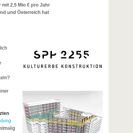
it 2,5 Mio € pro Jahr
nd und Österreich hat
lich
e
keln?
iner
zten
ldung
rstmalig