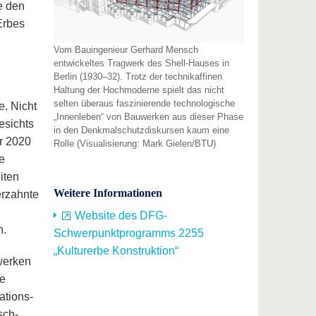
e den
Erbes
Vom Bauingenieur Gerhard Mensch
entwickeltes Tragwerk des Shell-Hauses in
Berlin (1930–32). Trotz der technikaffinen
Haltung der Hochmoderne spielt das nicht
selten überaus faszinierende technologische
. Nicht
„Innenleben“ von Bauwerken aus dieser Phase
esichts
in den Denkmalschutzdiskursen kaum eine
r 2020
Rolle (Visualisierung: Mark Gielen/BTU)
te
iten
Weitere Informationen
erzahnte
Website des DFG-
h.
Schwerpunktprogramms 2255
„Kulturerbe Konstruktion“
werken
ne
ations-
sch-