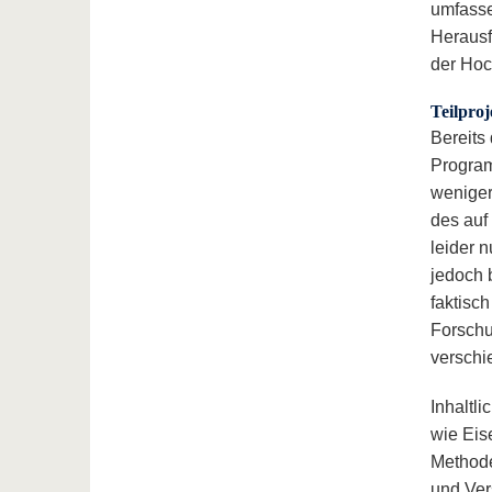
umfasse
Herausf
der Ho
Teilpro
Bereits 
Program
weniger
des auf
leider n
jedoch 
faktisc
Forschu
verschi
Inhaltl
wie Eis
Methode
und Ver