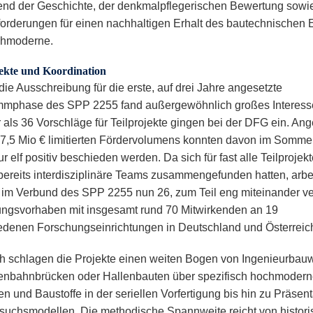
nd der Geschichte, der denkmalpflegerischen Bewertung sowi
orderungen für einen nachhaltigen Erhalt des bautechnischen 
chmoderne.
jekte und Koordination
die Ausschreibung für die erste, auf drei Jahre angesetzte
mphase des SPP 2255 fand außergewöhnlich großes Interesse
 als 36 Vorschläge für Teilprojekte gingen bei der DFG ein. Ang
 7,5 Mio € limitierten Fördervolumens konnten davon im Somme
ur elf positiv beschieden werden. Da sich für fast alle Teilprojek
bereits interdisziplinäre Teams zusammengefunden hatten, arbe
h im Verbund des SPP 2255 nun 26, zum Teil eng miteinander v
ngsvorhaben mit insgesamt rund 70 Mitwirkenden an 19
edenen Forschungseinrichtungen in Deutschland und Österreic
ich schlagen die Projekte einen weiten Bogen von Ingenieurbau
enbahnbrücken oder Hallenbauten über spezifisch hochmoder
n und Baustoffe in der seriellen Vorfertigung bis hin zu Präsent
suchsmodellen. Die methodische Spannweite reicht von histori