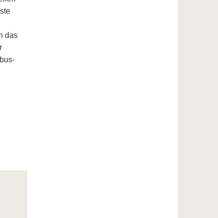
ste
n das
r
bus-