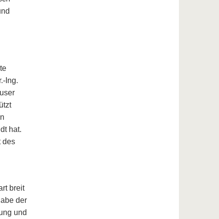
und
te
.-Ing.
buser
ützt
en
dt hat.
t des
t breit
gabe der
tung und