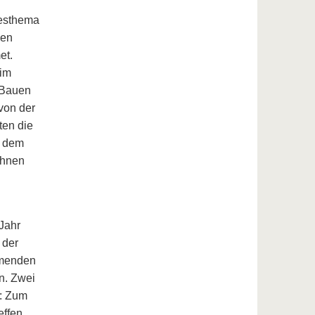
resthema
den
et.
 im
„Bauen
von der
ten die
– dem
ühnen
Jahr
 der
mmenden
n. Zwei
n: Zum
effen