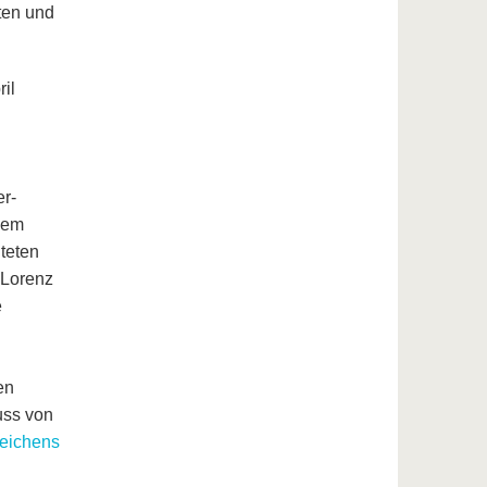
kten und
il
er-
nem
teten
 Lorenz
e
en
uss von
zeichens