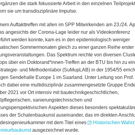
rgänzen die stark fokussierte Arbeit in den einzelnen Teilproje
ern sie um transdisziplinäre Impulse.
nem Auftakttreffen mit allen im SPP Mitwirkenden am 23./24. Apr
as angesichts der Corona-Lage leider nur als Videokonferenz
führt werden konnte, kam es in den epidemiologisch weniger
atischen Sommermonaten gleich zu einer ganzen Reihe erster
ungsveranstaltungen. Das Spektrum reichte von diversen Clust
ps über ein Doktorand*innen-Treffen an der BTU bis hin zu ei
Strategie- und Methodenlabor (SuMupLAB) in der 1954/55 errich
gen Sendehalle Europe 1 im Saarland. Unter Leitung von Prof.
sich dabei eine multidisziplinär zusammengesetzte Gruppe End
er 2021 vor Ort intensiv mit bautechnikgeschichtlichen,
pflegerischen, sanierungstechnischen und
lungsperspektivischen Aspekten dieses besonders spektakulär
ses der Schalenbaukunst auseinander, das im direkten Anschl
desingenieurkammer mit dem Titel eines
Historischen Wahr
enieurbaukunst
ausgezeichnet wurde.