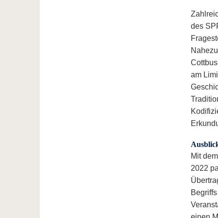
Zahlrei
des SPP
Fragest
Nahezu 
Cottbus
am Limi
Geschic
Traditi
Kodifiz
Erkundun
Ausblic
Mit dem
2022 par
Übertra
Begriff
Veranst
einen M