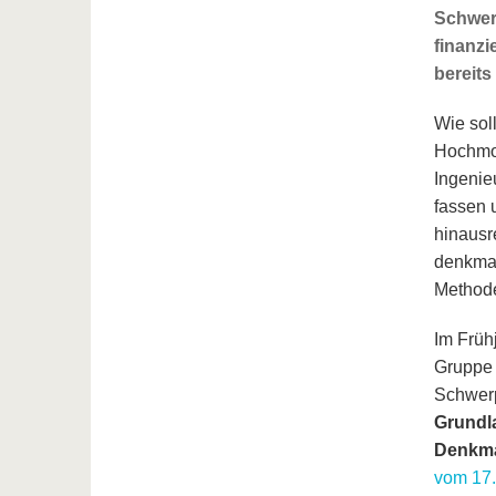
Schwerp
finanzi
bereits
Wie sol
Hochmod
Ingenie
fassen 
hinausr
denkmal
Methode
Im Früh
Gruppe
Schwer
Grundla
Denkma
vom 17