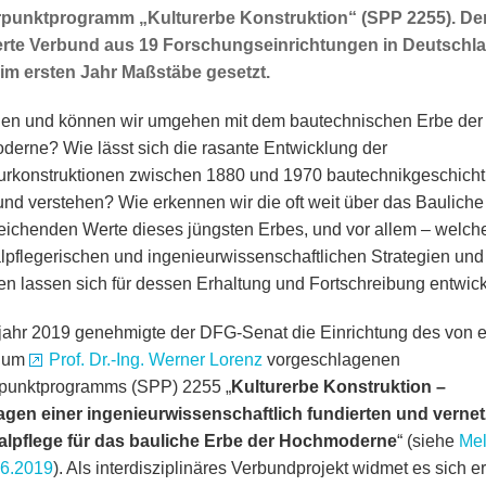
unktprogramm „Kulturerbe Konstruktion“ (SPP 2255). Der m
erte Verbund aus 19 Forschungseinrichtungen in Deutschla
 im ersten Jahr Maßstäbe gesetzt.
len und können wir umgehen mit dem bautechnischen Erbe der
erne? Wie lässt sich die rasante Entwicklung der
urkonstruktionen zwischen 1880 und 1970 bautechnikgeschicht
und verstehen? Wie erkennen wir die oft weit über das Bauliche
eichenden Werte dieses jüngsten Erbes, und vor allem – welch
pflegerischen und ingenieurwissenschaftlichen Strategien und
n lassen sich für dessen Erhaltung und Fortschreibung entwic
jahr 2019 genehmigte der DFG-Senat die Einrichtung des von e
 um
Prof. Dr.-Ing. Werner Lorenz
vorgeschlagenen
punktprogramms (SPP) 2255 „
Kulturerbe Konstruktion –
gen einer ingenieurwissenschaftlich fundierten und vernet
lpflege für das bauliche Erbe der Hochmoderne
“ (siehe
Me
.6.2019
). Als interdisziplinäres Verbundprojekt widmet es sich e