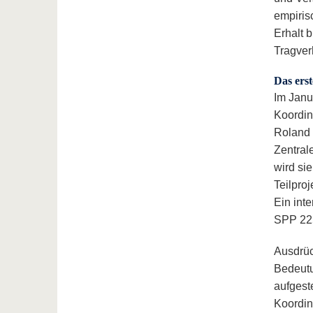
empiris
Erhalt 
Tragver
Das erst
Im Janu
Koordin
Roland 
Zentral
wird si
Teilpro
Ein inte
SPP 225
Ausdrüc
Bedeutu
aufgest
Koordin