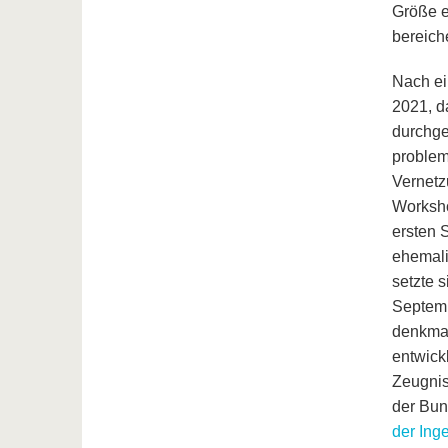
Größe e
bereich
Nach ei
2021, d
durchge
problem
Vernetz
Worksho
ersten 
ehemali
setzte 
Septemb
denkmal
entwick
Zeugnis
der Bun
der Ing