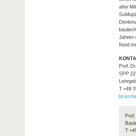
aller M
SuMupLA
Denkmal
bautech
Jahren 
Nord im
KONT
Prof. D
SPP 225
Lehrge
T +49 
konta
Prof.
Baut
T
+4