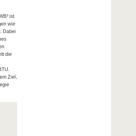
WB³ ist
gen wie
. Dabei
nes
en
tt die
 BTU.
em Ziel,
tegie