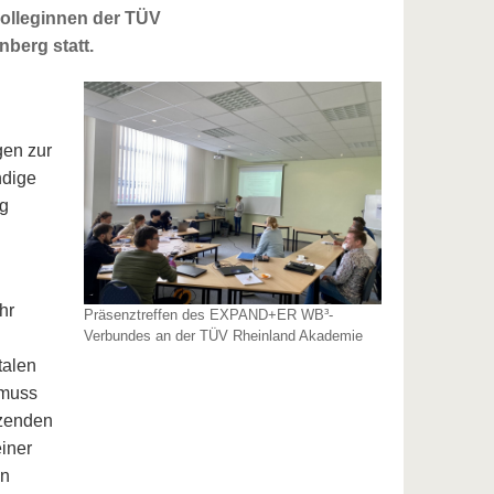
Kolleginnen der TÜV
berg statt.
gen zur
ndige
ng
hr
Präsenztreffen des EXPAND+ER WB³-
Verbundes an der TÜV Rheinland Akademie
talen
 muss
tzenden
einer
en