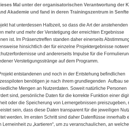
ieses Mal unter der organisatorischen Verantwortung der 
nd Akademie und fand in deren Trainingszentrum in Senften
jekt hat unterdessen Halbzeit, so dass die Art der anstehenden
n mehr und mehr der Verstetigung der erreichten Ergebnisse
nen ist. Im Präsenztreffen standen daher einerseits Abstimmun
nsweise hinsichtlich der für einzelne Projektergebnisse notwe
hutzerfordernisse und andererseits Impulse für die Formulieru
edener Verstetigungsstränge auf dem Programm.
Projekt entstandenen und noch in der Entstehung befindlichen
zesspiloten benötigen je nach ihrem grundlegenden Aufbau se
hiedliche Mengen an Nutzerdaten. Soweit natürliche Personen
dert sind, persönliche Daten für die korrekte Funktion einer digi
heit oder die Speicherung von Lernergebnissen preiszugeben,
eistet sein, dass diese Daten transparent für die jeweiligen Nu
itet werden. Im ersten Schritt sind daher Datenflüsse innerhalb 
en Lerneinheit zu „kartieren“, um zu veranschaulichen, an welch