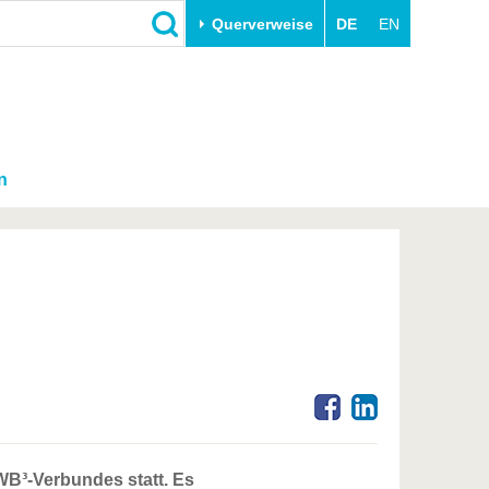
Querverweise
DE
EN
n
B³-Verbundes statt. Es