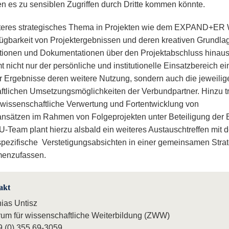
en es zu sensiblen Zugriffen durch Dritte kommen könnte.
teres strategisches Thema in Projekten wie dem EXPAND+ER 
fügbarkeit von Projektergebnissen und deren kreativen Grundla
ionen und Dokumentationen über den Projektabschluss hinaus
 nicht nur der persönliche und institutionelle Einsatzbereich ei
er Ergebnisse deren weitere Nutzung, sondern auch die jeweilig
aftlichen Umsetzungsmöglichkeiten der Verbundpartner. Hinzu tri
 wissenschaftliche Verwertung und Fortentwicklung von
ansätzen im Rahmen von Folgeprojekten unter Beteiligung der
-Team plant hierzu alsbald ein weiteres Austauschtreffen mit d
spezifische Verstetigungsabsichten in einer gemeinsamen Stra
enzufassen.
akt
hias Untisz
rum für wissenschaftliche Weiterbildung (ZWW)
9 (0) 355 69-3059