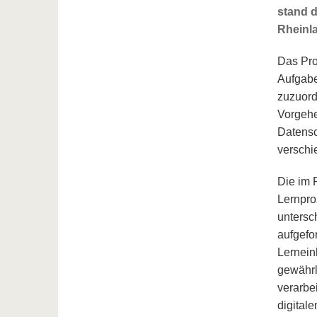
stand d
Rheinla
Das Pro
Aufgabe
zuzuord
Vorgehe
Datensc
verschi
Die im 
Lernpro
untersc
aufgefor
Lernein
gewährl
verarbe
digital