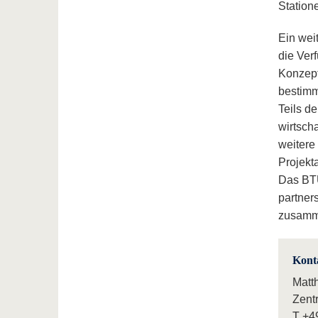
Station
Ein wei
die Ver
Konzept
bestimmt
Teils d
wirtsch
weitere
Projekt
Das BTU
partner
zusamm
Kont
Matt
Zent
T
+4