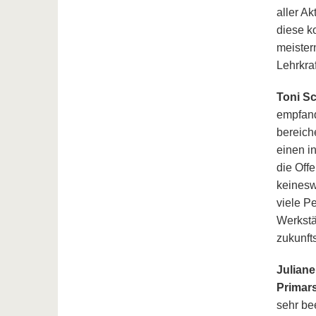
aller A
diese k
meister
Lehrkra
Toni Sc
empfand
bereich
einen i
die Off
keinesw
viele P
Werkstä
zukunft
Julian
Primars
sehr be