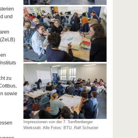
sterien
nd und
waren
 (ZeLB)
hen
nstituts
ht zu
Cottbus,
on sowie
Impressionen von der 7. Senftenberger
zessen
Werkstatt. Alle Fotos: BTU, Ralf Schuster