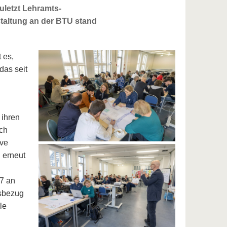
uletzt Lehramts-
taltung an der BTU stand
 es,
das seit
 ihren
uch
ive
 erneut
7 an
isbezug
le