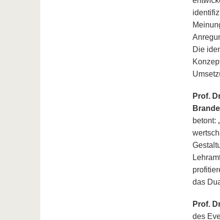
entwick
identifi
Meinung
Anregun
Die ide
Konzept
Umsetzu
Prof. D
Brande
betont:
wertsch
Gestalt
Lehramt
profiti
das Dua
Prof. D
des Eve