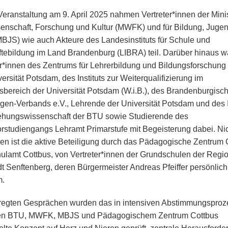
Veranstaltung am 9. April 2025 nahmen Vertreter*innen der Mini
senschaft, Forschung und Kultur (MWFK) und für Bildung, Juge
MBJS) wie auch Akteure des Landesinstituts für Schule und
ftebildung im Land Brandenburg (LIBRA) teil. Darüber hinaus 
er*innen des Zentrums für Lehrerbildung und Bildungsforschung
ersität Potsdam, des Instituts zur Weiterqualifizierung im
sbereich der Universität Potsdam (W.i.B.), des Brandenburgisc
en-Verbands e.V., Lehrende der Universität Potsdam und des I
iehungswissenschaft der BTU sowie Studierende des
rstudiengangs Lehramt Primarstufe mit Begeisterung dabei. Nic
en ist die aktive Beteiligung durch das Pädagogische Zentrum 
ulamt Cottbus, von Vertreter*innen der Grundschulen der Regi
dt Senftenberg, deren Bürgermeister Andreas Pfeiffer persönlich
m.
regten Gesprächen wurden das in intensiven Abstimmungspro
en BTU, MWFK, MBJS und Pädagogischem Zentrum Cottbus