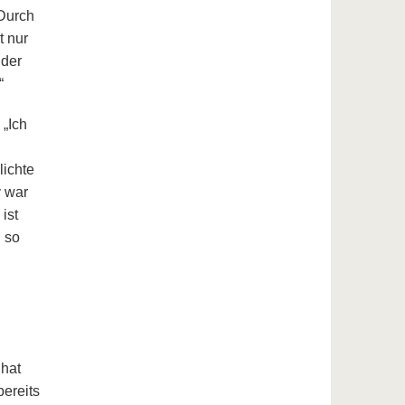
 Durch
t nur
 der
“
„Ich
lichte
v war
ist
 so
 hat
bereits