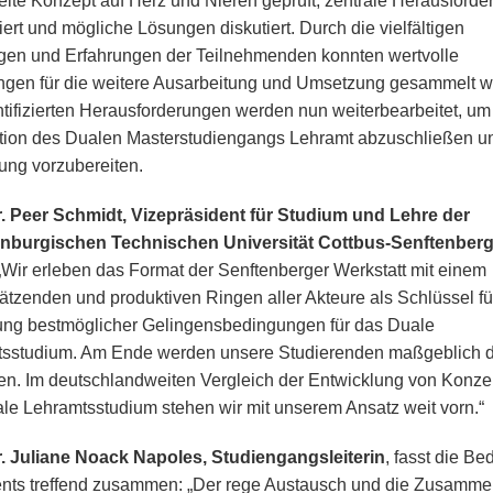
elte Konzept auf Herz und Nieren geprüft, zentrale Herausford
ziert und mögliche Lösungen diskutiert. Durch die vielfältigen
en und Erfahrungen der Teilnehmenden konnten wertvolle
gen für die weitere Ausarbeitung und Umsetzung gesammelt w
ntifizierten Herausforderungen werden nun weiterbearbeitet, um
ion des Dualen Masterstudiengangs Lehramt abzuschließen u
ng vorzubereiten.
r. Peer Schmidt, Vizepräsident für Studium und Lehre der
nburgischen Technischen Universität Cottbus-Senftenberg
 „Wir erleben das Format der Senftenberger Werkstatt mit einem
ätzenden und produktiven Ringen aller Akteure als Schlüssel fü
ung bestmöglicher Gelingensbedingungen für das Duale
sstudium. Am Ende werden unsere Studierenden maßgeblich 
eren. Im deutschlandweiten Vergleich der Entwicklung von Konze
le Lehramtsstudium stehen wir mit unserem Ansatz weit vorn.“
r. Juliane Noack Napoles, Studiengangsleiterin
, fasst die B
nts treffend zusammen: „Der rege Austausch und die Zusamme