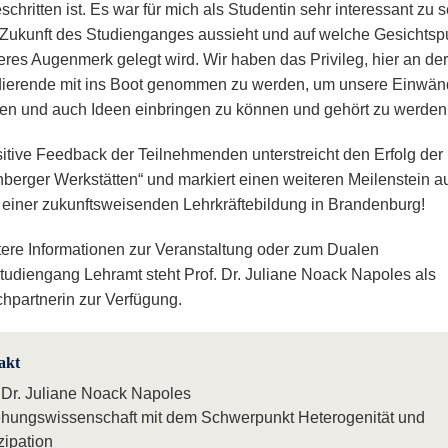
chritten ist. Es war für mich als Studentin sehr interessant zu 
 Zukunft des Studienganges aussieht und auf welche Gesichtsp
res Augenmerk gelegt wird. Wir haben das Privileg, hier an de
dierende mit ins Boot genommen zu werden, um unsere Einwän
n und auch Ideen einbringen zu können und gehört zu werden
itive Feedback der Teilnehmenden unterstreicht den Erfolg der
nberger Werkstätten“ und markiert einen weiteren Meilenstein a
einer zukunftsweisenden Lehrkräftebildung in Brandenburg!
tere Informationen zur Veranstaltung oder zum Dualen
tudiengang Lehramt steht Prof. Dr. Juliane Noack Napoles als
hpartnerin zur Verfügung.
akt
. Dr. Juliane Noack Napoles
ehungswissenschaft mit dem Schwerpunkt Heterogenität und
zipation