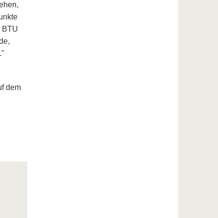
sehen,
unkte
r BTU
de,
."
uf dem