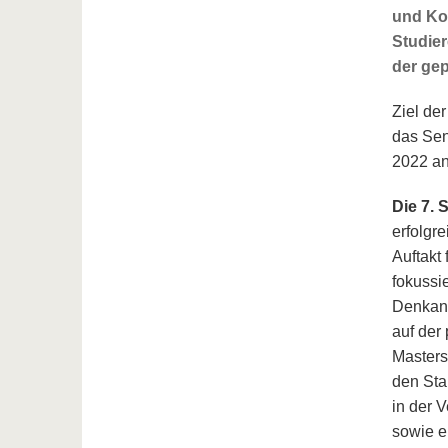
und Ko
Studie
der gep
Ziel de
das Sen
2022 an
Die 7. 
erfolgr
Auftakt
fokussi
Denkans
auf der
Masters
den Sta
in der 
sowie e