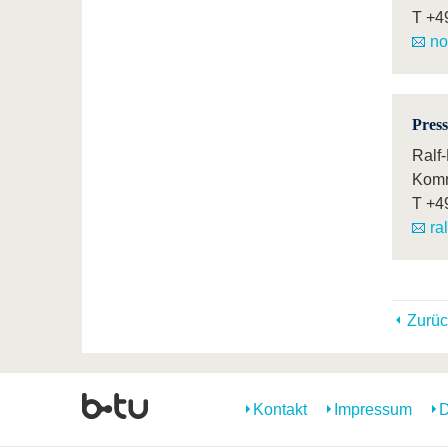
T
+4
no
Pres
Ralf
Komm
T
+4
ra
Zurüc
Kontakt
Impressum
D