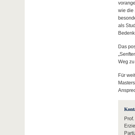
voranges
wie die
besonde
als Stu
Bedenke
Das pos
„Senfte
Weg zu 
Für wei
Masters
Ansprec
Kont
Prof
Erzi
Parti