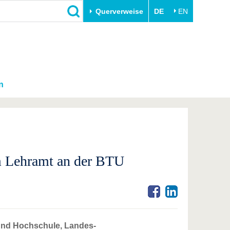
Querverweise
DE
EN
n
m Lehramt an der BTU
e und Hochschule, Landes-