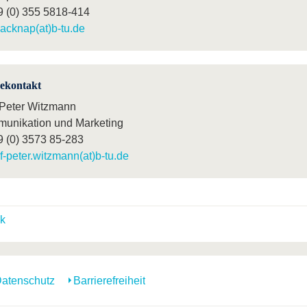
9 (0) 355 5818-414
acknap(at)b-tu.de
sekontakt
-Peter Witzmann
unikation und Marketing
9 (0) 3573 85-283
lf-peter.witzmann(at)b-tu.de
k
atenschutz
Barrierefreiheit