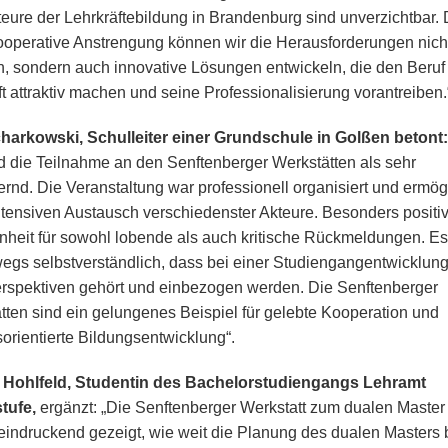
kteure der Lehrkräftebildung in Brandenburg sind unverzichtbar.
ooperative Anstrengung können wir die Herausforderungen nich
n, sondern auch innovative Lösungen entwickeln, die den Beruf
ft attraktiv machen und seine Professionalisierung vorantreiben.
harkowski, Schulleiter einer Grundschule in Golßen betont:
 die Teilnahme an den Senftenberger Werkstätten als sehr
ernd. Die Veranstaltung war professionell organisiert und ermög
ntensiven Austausch verschiedenster Akteure. Besonders positi
enheit für sowohl lobende als auch kritische Rückmeldungen. Es 
egs selbstverständlich, dass bei einer Studiengangentwicklung
erspektiven gehört und einbezogen werden. Die Senftenberger
tten sind ein gelungenes Beispiel für gelebte Kooperation und
sorientierte Bildungsentwicklung“.
e Hohlfeld, Studentin des Bachelorstudiengangs Lehramt
tufe,
ergänzt: „Die Senftenberger Werkstatt zum dualen Master
eindruckend gezeigt, wie weit die Planung des dualen Masters 