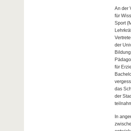
An der 
für Wis
Sport (
Lehrkrä
Vertret
der Univ
Bildung
Pädagog
für Erz
Bachelo
vergess
das Sch
der Sta
teilnah
In ange
zwisch