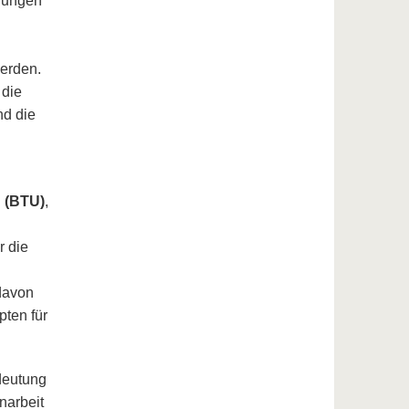
erungen
erden.
 die
nd die
 (BTU)
,
r die
davon
pten für
edeutung
narbeit