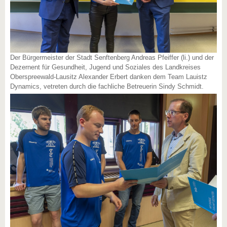
Der Bürgermeister der Stadt Senftenberg Andreas Pfeiffer (li.) und der
Dezernent für Gesundheit, Jugend und Soziales des Landkreises
Oberspreewald-Lausitz Alexander Erbert danken dem Team Lauistz
Dynamics, vetreten durch die fachliche Betreuerin Sindy Schmidt.