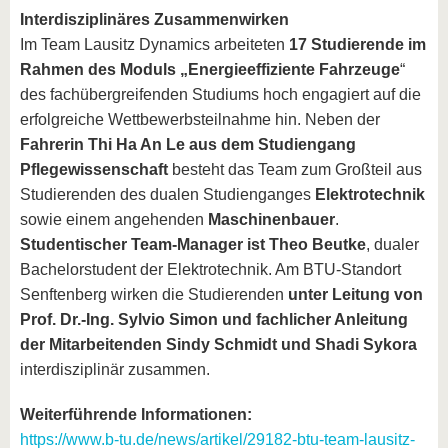
Interdisziplinäres Zusammenwirken
Im Team Lausitz Dynamics arbeiteten
17 Studierende im
Rahmen des Moduls „Energieeffiziente Fahrzeuge
“
des fachübergreifenden Studiums hoch engagiert auf die
erfolgreiche Wettbewerbsteilnahme hin. Neben der
Fahrerin Thi Ha An Le aus dem Studiengang
Pflegewissenschaft
besteht das Team zum Großteil aus
Studierenden des dualen Studienganges
Elektrotechnik
sowie einem angehenden
Maschinenbauer
.
Studentischer Team-Manager ist Theo Beutke
, dualer
Bachelorstudent der Elektrotechnik. Am BTU-Standort
Senftenberg wirken die Studierenden
unter Leitung von
Prof. Dr.-Ing. Sylvio Simon und fachlicher Anleitung
der Mitarbeitenden Sindy Schmidt und Shadi Sykora
interdisziplinär zusammen.
Weiterführende Informationen:
https://www.b-tu.de/news/artikel/29182-btu-team-lausitz-