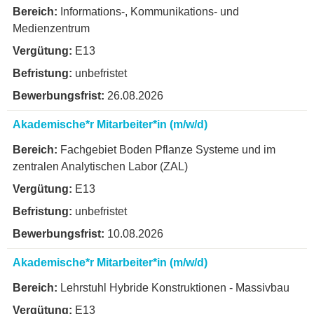
E11
Informations-, Kommunikations- und
Vertretungsprofessur / Gastprofessur
Medienzentrum
E10
wissenschaftliches Personal
E13
E9b
unbefristet
26.08.2026
E9a
Akademische*r Mitarbeiter*in (m/w/d)
E8
Fachgebiet Boden Pflanze Systeme und im
zentralen Analytischen Labor (ZAL)
E7
E13
E6
unbefristet
E5
10.08.2026
Akademische*r Mitarbeiter*in (m/w/d)
E4
Lehrstuhl Hybride Konstruktionen - Massivbau
E3
E13