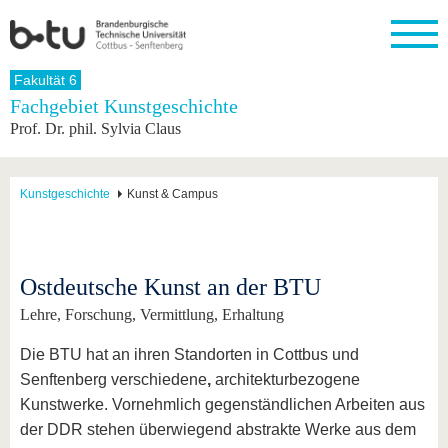
Startseite
Fakultät 6
Schließen
Fachgebiet Kunstgeschichte
Prof. Dr. phil. Sylvia Claus
Universität
Forschung
Studium
International
Weiterbildung
Transfer
Unileben
Die BTU
Aktuelle
Studienangebot
Internationales
Weiterbildungsangebote
Akademische
Unsere
Forschung
Profil
Fachkräfte
Werte
Struktur
Vor dem
Wissenschaftliche
Kunstgeschichte
Kunst & Campus
Forschungsprofil
Studium
Aus dem
Weiterbildung
Wirtschafts-
Familie &
Karriere
Ausland
und
Dual
&
Förderung
Im
Kontakt
an die
Forschungskooperati
Career
Engagement
Studium
BTU
Wissenschaftlicher
Gründen
Sport &
Ostdeutsche Kunst an der BTU
Partnerschaften
Nachwuchs
Nach
Mit der
an der
Gesundhei
&
dem
Lehre, Forschung, Vermittlung, Erhaltung
BTU ins
BTU
Strukturwandel
Studium
BTU &
Ausland
Innovative
Region
Die BTU hat an ihren Standorten in Cottbus und
Für
Transferprojekte
erleben
Senftenberg verschiedene
,
architekturbezogene
internationale
Lernen
Studierende
Kunstwerke. Vornehmlich gegenständlichen Arbeiten aus
Sie uns
der DDR stehen überwiegend abstrakte Werke aus dem
Kontakt
kennen