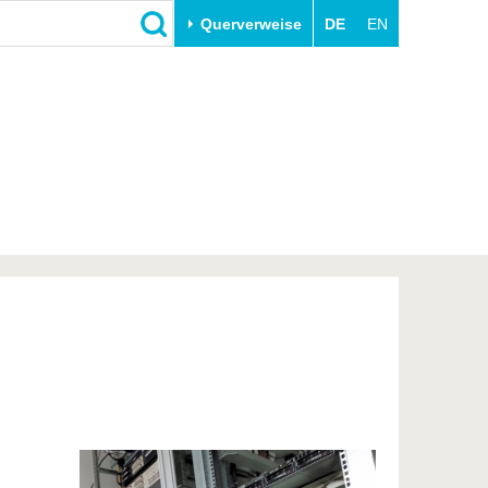
Querverweise
DE
EN
Schließen
Transfer
Unileben
e
Akademische Fachkräfte
Unsere Werte
Wirtschafts- und
Familie & Dual Career
Forschungskooperationen
Sport & Gesundheit
Gründen an der BTU
BTU & Region erleben
Innovative Transferprojekte
Lernen Sie uns kennen