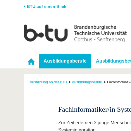
BTU auf einen Blick
Startseite
Universität
Forschung
Stud
Die BTU
Aktuelle Forschung
Stud
Struktur
Forschungsprofil
Vor 
Ausbildungsberufe
Ausbildungsbet
Karriere & Engagement
Förderung
Im S
Partnerschaften &
Wissenschaftlicher
Nach
Strukturwandel
Nachwuchs
Ausbildung an der BTU
Ausbildungsberufe
Fachinformatik
Fachinformatiker/in Syst
Zur Zeit erlernen 3 junge Menschen
Systemintegration.