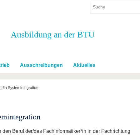
Ausbildung an der BTU
ium
International
Weiterbildung
ienangebot
Internationales Profil
Weiterbildungsangebot
dem Studium
Aus dem Ausland an die BTU
Wissenschaftliche
Weiterbildung
rieb
Ausschreibungen
Aktuelles
tudium
Mit der BTU ins Ausland
Kontakt
 dem Studium
Für internationale
Studierende
er/in Systemintegration
Kontakt
emintegration
 den Beruf der/des Fachinformatiker*in in der Fachrichtung