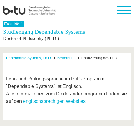
Startseite
Fakultät 1
Schließen
Studiengang Dependable Systems
Doctor of Philosophy (Ph.D.)
Universität
Forschung
Studium
International
Weiterbildung
Transfer
Unileben
Die BTU
Aktuelle
Studienangebot
Internationales
Weiterbildungsangebote
Akademische
Unsere
Forschung
Profil
Fachkräfte
Werte
Struktur
Vor dem
Wissenschaftliche
Dependable Systems, Ph.D.
Bewerbung
Finanzierung des PhD
Forschungsprofil
Studium
Aus dem
Weiterbildung
Wirtschafts-
Familie &
Karriere
Ausland
und
Dual
&
Förderung
Im
Kontakt
an die
Forschungskooperati
Career
Engagement
Studium
Lehr- und Prüfungssprache im PhD-Programm
BTU
Wissenschaftlicher
Gründen
Sport &
"Dependable Systems" ist Englisch.
Partnerschaften
Nachwuchs
Nach
Mit der
an der
Gesundhei
&
dem
Alle Informationen zum Doktorandenprogramm finden sie
BTU ins
BTU
Strukturwandel
Studium
BTU &
Ausland
auf den
englischsprachigen Websites
.
Innovative
Region
Für
Transferprojekte
erleben
internationale
Lernen
Studierende
Sie uns
Kontakt
kennen