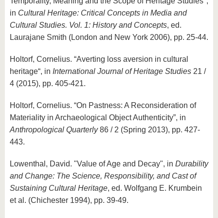
Temporality, Meaning and the Scope of Heritage Studies",
in
Cultural Heritage: Critical Concepts in Media and
Cultural Studies. Vol. 1: History and Concepts
, ed.
Laurajane Smith (London and New York 2006), pp. 25-44.
Holtorf, Cornelius. “Averting loss aversion in cultural
heritage“, in
International Journal of Heritage Studies
21 /
4 (2015), pp. 405-421.
Holtorf, Cornelius. “On Pastness: A Reconsideration of
Materiality in Archaeological Object Authenticity”, in
Anthropological Quarterly
86 / 2 (Spring 2013), pp. 427-
443.
Lowenthal, David. "Value of Age and Decay", in
Durability
and Change: The Science, Responsibility, and Cast of
Sustaining Cultural Heritage
, ed. Wolfgang E. Krumbein
et al. (Chichester 1994), pp. 39-49.