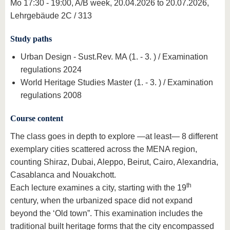
Mo 17:30 - 19:00, A/B week, 20.04.2026 to 20.07.2026,
Lehrgebäude 2C / 313
Study paths
Urban Design - Sust.Rev. MA (1. - 3. ) / Examination
regulations 2024
World Heritage Studies Master (1. - 3. ) / Examination
regulations 2008
Course content
The class goes in depth to explore —at least— 8 different
exemplary cities scattered across the MENA region,
counting Shiraz, Dubai, Aleppo, Beirut, Cairo, Alexandria,
Casablanca and Nouakchott.
th
Each lecture examines a city, starting with the 19
century, when the urbanized space did not expand
beyond the ‘Old town”. This examination includes the
traditional built heritage forms that the city encompassed