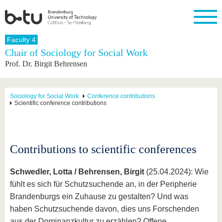
Homepage
Faculty 4
Close
Chair of Sociology for Social Work
Prof. Dr. Birgit Behrensen
University
Research
Study
International
Continuing
Transfer
University
Education
life
The BTU
Current
Study
International
Academic
research
program
Profile
professionals
Our
Structure
Sociology for Social Work
Conference contributions
values
Scientific conference contributions
Research
Before
From
Business
Career &
Profile
studying
abroad to
and
Family &
Commitment
BTU
research
Dual
Research
During
collaborations
Career
Partnerships
Support
studies
Going
&
Contributions to scientific conferences
abroad
Founding
Sport &
structural
Young
After
with BTU
at the
Health
change
Academics
Graduation
BTU
International
Experienc
Schwedler, Lotta / Behrensen, Birgit
(25.04.2024): Wie
Students
Innovative
BTU &
fühlt es sich für Schutzsuchende an, in der Peripherie
transfer
Region
News
Brandenburgs ein Zuhause zu gestalten? Und was
projects
haben Schutzsuchende davon, dies uns Forschenden
Contacts
Get to
aus der Dominanzkultur zu erzählen? Offene