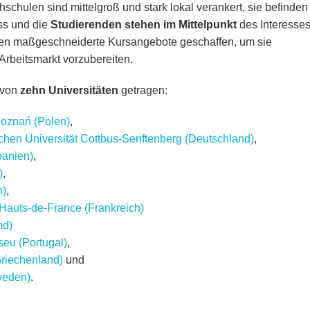
hulen sind mittelgroß und stark lokal verankert, sie befinden
ss und die
Studierenden stehen im Mittelpunkt
des Interesses
en maßgeschneiderte Kursangebote geschaffen, um sie
Arbeitsmarkt vorzubereiten.
 von
zehn Universitäten
getragen:
Poznań (Polen)
,
hen Universität Cottbus-Senftenberg (Deutschland)
,
panien)
,
)
,
n)
,
 Hauts-de-France (Frankreich)
nd)
seu (Portugal)
,
Griechenland)
und
weden)
.