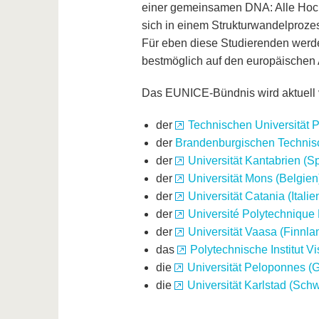
einer gemeinsamen DNA: Alle Hochsc
sich in einem Strukturwandelproze
Für eben diese Studierenden werd
bestmöglich auf den europäischen 
Das EUNICE-Bündnis wird aktuell
der
Technischen Universität 
der
Brandenburgischen Technisc
der
Universität Kantabrien (S
der
Universität Mons (Belgien
der
Universität Catania (Italie
der
Université Polytechnique
der
Universität Vaasa (Finnla
das
Polytechnische Institut Vi
die
Universität Peloponnes (
die
Universität Karlstad (Sch