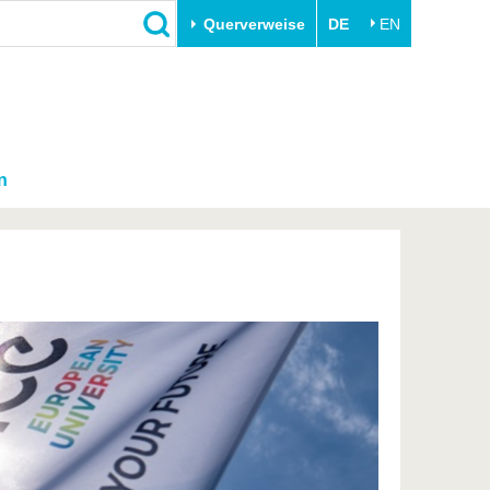
Querverweise
DE
EN
n