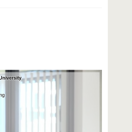
niversity
ung