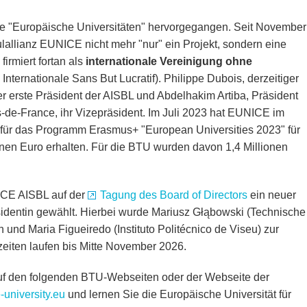
ative "Europäische Universitäten" hervorgegangen. Seit November
allianz EUNICE nicht mehr "nur" ein Projekt, sondern eine
irmiert fortan als
internationale Vereinigung ohne
Internationale Sans But Lucratif). Philippe Dubois, derzeitiger
er erste Präsident der AISBL und Abdelhakim Artiba, Präsident
-de-France, ihr Vizepräsident. Im Juli 2023 hat EUNICE im
für das Programm Erasmus+ "European Universities 2023" für
onen Euro erhalten. Für die BTU wurden davon 1,4 Millionen
ICE AISBL auf der
Tagung des Board of Directors
ein neuer
identin gewählt. Hierbei wurde Mariusz Głąbowski (Technische
 und Maria Figueiredo (Instituto Politécnico de Viseu) zur
zeiten laufen bis Mitte November 2026.
f den folgenden BTU-Webseiten oder der Webseite der
e-university.eu
und lernen Sie die Europäische Universität für