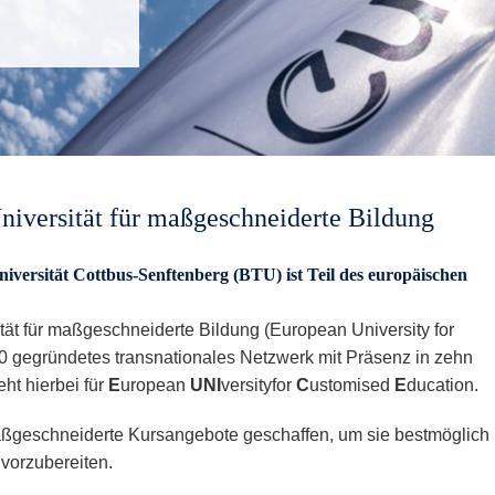
iversität für maßgeschneiderte Bildung
versität Cottbus-Senftenberg (BTU) ist Teil des europäischen
ät für maßgeschneiderte Bildung (European University for
20 gegründetes transnationales Netzwerk mit Präsenz in zehn
t hierbei für
E
uropean
UNI
versityfor
C
ustomised
E
ducation.
geschneiderte Kursangebote geschaffen, um sie bestmöglich
vorzubereiten.