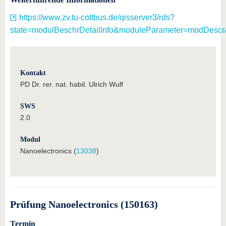
https://www.zv.tu-cottbus.de/qisserver3/rds?
state=modulBeschrDetailInfo&moduleParameter=modDescr
Kontakt
PD Dr. rer. nat. habil. Ulrich Wulf
SWS
2.0
Modul
Nanoelectronics (
13038
)
Prüfung Nanoelectronics (150163)
Termin