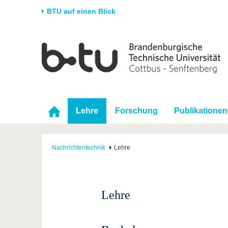
BTU auf einen Blick
Startseite
Universität
Forschung
Stud
Die BTU
Aktuelle Forschung
Stud
Struktur
Forschungsprofil
Vor 
Karriere & Engagement
Förderung
Im S
Lehre
Forschung
Publikationen
Partnerschaften &
Wissenschaftlicher
Nach
Strukturwandel
Nachwuchs
Nachrichtentechnik
Lehre
Lehre