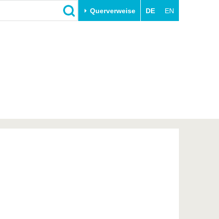
Querverweise
DE
EN
Schließen
Transfer
Unileben
e
Akademische Fachkräfte
Unsere Werte
Wirtschafts- und
Familie & Dual Career
Forschungskooperationen
Sport & Gesundheit
Gründen an der BTU
BTU & Region erleben
Innovative Transferprojekte
Lernen Sie uns kennen