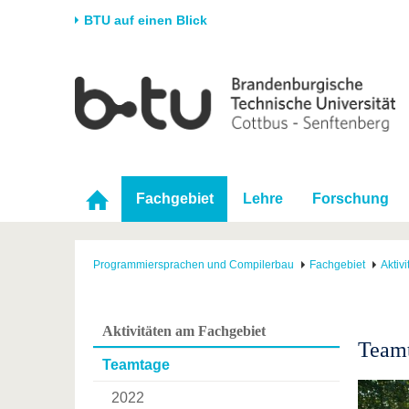
BTU auf einen Blick
Startseite
Universität
Forschung
Stud
Die BTU
Aktuelle Forschung
Stud
Struktur
Forschungsprofil
Vor 
Karriere & Engagement
Förderung
Im S
Fachgebiet
Lehre
Forschung
Partnerschaften &
Wissenschaftlicher
Nach
Strukturwandel
Nachwuchs
Programmiersprachen und Compilerbau
Fachgebiet
Aktiv
Aktivitäten am Fachgebiet
Teamt
Teamtage
2022