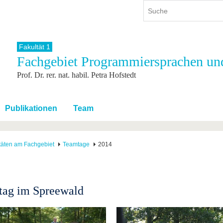
Fakultät 1
Fachgebiet Programmiersprachen un
ium
International
Weiterbildung
Prof. Dr. rer. nat. habil. Petra Hofstedt
ienangebot
Internationales Profil
Weiterbildungsangebot
dem Studium
Aus dem Ausland an die BTU
Wissenschaftliche
Weiterbildung
tudium
Mit der BTU ins Ausland
Publikationen
Team
Kontakt
 dem Studium
Für internationale
Studierende
Kontakt
itäten am Fachgebiet
Teamtage
2014
ag im Spreewald