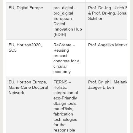
EU, Digital Europe
pro_digital –
Prof. Dr.-Ing. Ulrich Ber
pro_digital
& Prof. Dr.-Ing. Johann
European
Schiffer
Digital
Innovation Hub
(EDIH)
EU, Horizon2020,
ReCreate –
Prof. Angelika Mettke
SC5
Reusing
precast
concrete for a
circular
economy
EU, Horizon Europe,
FERNS –
Prof. Dr. phil. Melanie
Marie-Curie Doctoral
Holistic
Jaeger-Erben
Network
integration of
eco-Friendly
dEsign tools,
mateRials,
fabrication
technologies
for the
responsible