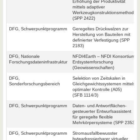
Erhöhung der Produktivität
mittels adaptiver
Werkzeugkonstruktionsmethodik
(SPP 2422)
DFG, Schwerpunktprogramm
Geregeltes Drückwalzen zur
Herstellung von Bauteilen mit
definierter Verfestigung (SPP
2183)
DFG, Nationale
NFDI4Earth – NFDI Konsortium
Forschungsdateninfrastruktur
Erdsystemforschung
(Geowissenschaften)
DFG,
Selektion von Zeitskalen in
Sonderforschungsbereich
Gleichgewichtssystemen mittels
optimaler Kontrolle (A05)
(SFB 1114/3)
DFG, Schwerpunktprogramm
Daten- und Antwortflächen-
gesteuerter Entwurfsassistent
für geregelte flexible
Mehrkörpersysteme (SPP 2353)
DFG, Schwerpunktprogramm
Stromausfallbewusster
byteadressierbarer virtueller