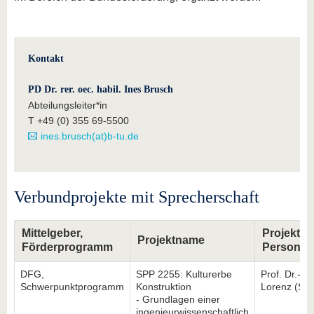
Kontakt
PD Dr. rer. oec. habil. Ines Brusch
Abteilungsleiter*in
T
+49 (0) 355 69-5500
ines.brusch(at)b-tu.de
Verbundprojekte mit Sprecherschaft
Mittelgeber,
Projektve
Projektname
Förderprogramm
Person
DFG,
SPP 2255: Kulturerbe
Prof. Dr.-In
Schwerpunktprogramm
Konstruktion
Lorenz (Spr
- Grundlagen einer
ingenieurwissenschaftlich