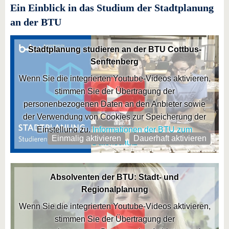
Ein Einblick in das Studium der Stadtplanung
an der BTU
Stadtplanung studieren an der BTU Cottbus-
Senftenberg
Wenn Sie die integrierten Youtube-Videos aktivieren,
stimmen Sie der Übertragung der
personenbezogenen Daten an den Anbieter sowie
der Verwendung von Cookies zur Speicherung der
Einstellung zu.
Informationen der BTU zum
Einmalig aktivieren
Dauerhaft aktivieren
Datenschutz
Absolventen der BTU: Stadt- und
Regionalplanung
Wenn Sie die integrierten Youtube-Videos aktivieren,
stimmen Sie der Übertragung der