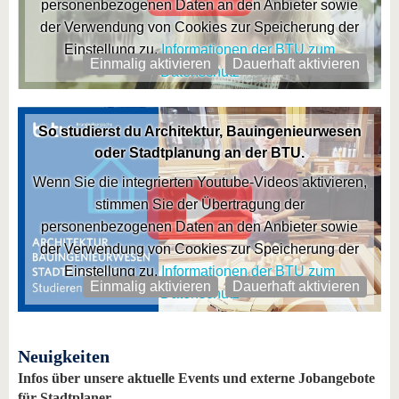
personenbezogenen Daten an den Anbieter sowie
der Verwendung von Cookies zur Speicherung der
Einstellung zu.
Informationen der BTU zum
Einmalig aktivieren
Dauerhaft aktivieren
Datenschutz
So studierst du Architektur, Bauingenieurwesen
oder Stadtplanung an der BTU.
Wenn Sie die integrierten Youtube-Videos aktivieren,
stimmen Sie der Übertragung der
personenbezogenen Daten an den Anbieter sowie
der Verwendung von Cookies zur Speicherung der
Einstellung zu.
Informationen der BTU zum
Einmalig aktivieren
Dauerhaft aktivieren
Datenschutz
Neuigkeiten
Infos über unsere aktuelle Events und externe Jobangebote
für Stadtplaner