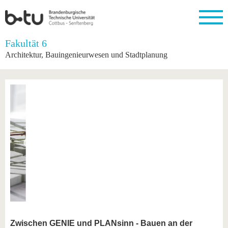
Startseite
Fakultät 6
Schließen
Architektur, Bauingenieurwesen und Stadtplanung
Universität
Forschung
Studium
International
Weiterbildung
Transfer
Unileben
Die BTU
Aktuelle
Studienangebot
Internationales
Weiterbildungsangebote
Akademische
Unsere
Forschung
Profil
Fachkräfte
Werte
Struktur
Vor dem
Wissenschaftliche
Forschungsprofil
Studium
Aus dem
Weiterbildung
Wirtschafts-
Familie &
Karriere
Ausland
und
Dual
&
Förderung
Im
Kontakt
an die
Forschungskooperati
Career
Engagement
Studium
BTU
Wissenschaftlicher
Gründen
Sport &
Partnerschaften
Nachwuchs
Nach
Mit der
an der
Gesundhei
&
dem
BTU ins
BTU
Strukturwandel
Studium
BTU &
Ausland
Innovative
Region
Für
Transferprojekte
erleben
internationale
Lernen
Studierende
Sie uns
Kontakt
kennen
Zwischen GENIE und PLANsinn - Bauen an der