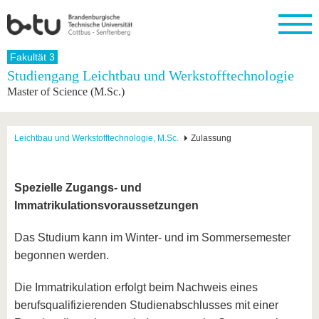
Startseite
Fakultät 3
Schließen
Studiengang Leichtbau und Werkstofftechnologie
Master of Science (M.Sc.)
Universität
Forschung
Studium
International
Weiterbildung
Transfer
Unileben
Die BTU
Aktuelle
Studienangebot
Internationales
Weiterbildungsangebote
Akademische
Unsere
Forschung
Profil
Fachkräfte
Werte
Struktur
Vor dem
Wissenschaftliche
Leichtbau und Werkstofftechnologie, M.Sc.
Zulassung
Forschungsprofil
Studium
Aus dem
Weiterbildung
Wirtschafts-
Familie &
Karriere
Ausland
und
Dual
&
Förderung
Im
Kontakt
an die
Forschungskooperati
Career
Engagement
Studium
Spezielle Zugangs- und
BTU
Wissenschaftlicher
Gründen
Sport &
Immatrikulationsvoraussetzungen
Partnerschaften
Nachwuchs
Nach
Mit der
an der
Gesundhei
&
dem
BTU ins
BTU
Strukturwandel
Studium
BTU &
Das Studium kann im Winter- und im Sommersemester
Ausland
Innovative
Region
begonnen werden.
Für
Transferprojekte
erleben
internationale
Lernen
Studierende
Die Immatrikulation erfolgt beim Nachweis eines
Sie uns
berufsqualifizierenden Studienabschlusses mit einer
Kontakt
kennen