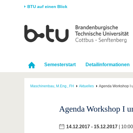
BTU auf einen Blick
Startseite
Universität
Forschung
Stud
Die BTU
Aktuelle Forschung
Stud
Struktur
Forschungsprofil
Vor 
Karriere & Engagement
Förderung
Im S
Semesterstart
Detailinformationen
Partnerschaften &
Wissenschaftlicher
Nach
Strukturwandel
Nachwuchs
Maschinenbau, M.Eng., FH
Aktuelles
Agenda Workshop I u
Agenda Workshop I un
14.12.2017
-
15.12.2017
| 10:00