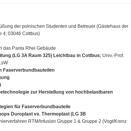
üßung der polnischen Studenten und Betreuer (Gästehaus der
 4; 03046 Cottbus)
h das Panta Rhei Gebäude
tung (LG 3A Raum 325)
Leichtbau in Cottbus;
Univ.-Prof.
 LsW
 Faserverbundbauteilen
igung
)
getechnologie zur Herstellung
von hochbelastbaren
tegien für Faserverbundbauteile
hops Duroplast vs. Thermoplast
(LG 3B
nierverfahren RTM/Infusion Gruppe 1 & Gruppe 2 (Vogt/Krenz