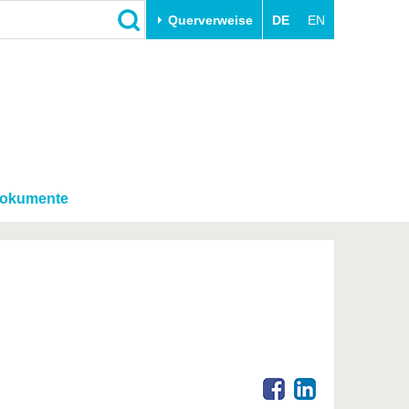
Querverweise
DE
EN
Schließen
Transfer
Unileben
e
Akademische Fachkräfte
Unsere Werte
Wirtschafts- und
Familie & Dual Career
Forschungskooperationen
Sport & Gesundheit
okumente
Gründen an der BTU
BTU & Region erleben
Innovative Transferprojekte
Lernen Sie uns kennen