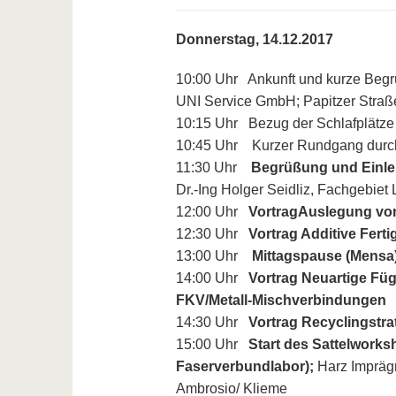
Donnerstag, 14.12.2017
10:00 Uhr Ankunft und kurze Begr
UNI Service GmbH; Papitzer Straße
10:15 Uhr Bezug der Schlafplätze
10:45 Uhr Kurzer Rundgang durc
11:30 Uhr
Begrüßung und Einlei
Dr.-Ing Holger Seidliz, Fachgebiet
12:00 Uhr
Vortrag
Auslegung von
12:30 Uhr
Vortrag Additive Fert
13:00 Uhr
Mittagspause (Mensa
14:00 Uhr
Vortrag Neuartige Fü
FKV/Metall-Mischverbindungen
14:30 Uhr
Vortrag Recyclingstra
15:00 Uhr
Start des Sattelworks
Faserverbundlabor);
Harz Impräg
Ambrosio/ Klieme