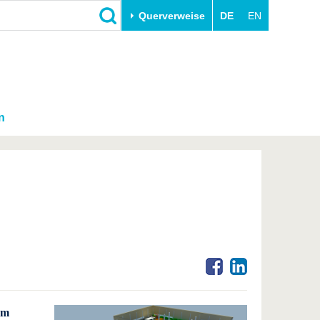
Querverweise
DE
EN
n
um