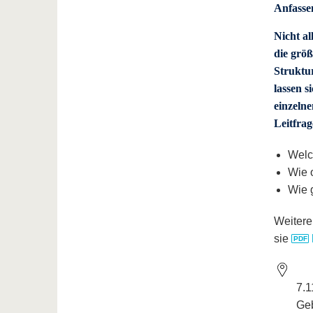
Anfasse
Nicht a
die größ
Struktu
lassen 
einzelne
Leitfrag
Welc
Wie o
Wie g
Weitere
sie
7.1
Geb