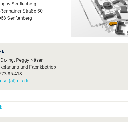
mpus Senftenberg
ßenhainer Straße 60
68 Senftenberg
akt
 Dr.-Ing. Peggy Näser
ikplanung und Fabrikbetrieb
573 85-418
eser(at)b-tu.de
k