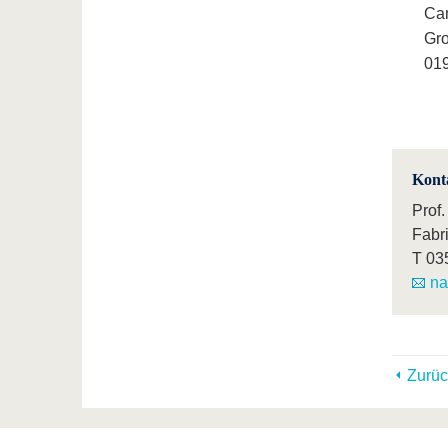
Ca
Gro
019
Kont
Prof.
Fabr
T
03
na
Zurüc