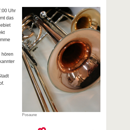
7:00 Uhr
mmt das
ebiet
ekt
timme
u hören
kannter
Stadt
f.
Posaune