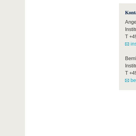
Kont
Ange
Insti
T
+4
in
Bern
Insti
T
+4
be