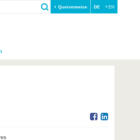
Querverweise
DE
EN
n
res