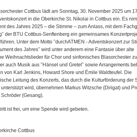
sorchester Cottbus lädt am Sonntag, 30. November 2025 um 1
entskonzert in die Oberkirche St. Nikolai in Cottbus ein. Es ni
ent des Jahres 2025 – die Stimme – zum Anlass, mit dem Fachg
" der BTU Cottbus-Senftenberg ein gemeinsames Konzertproj
führen. Unter dem Motto "durchATMEN - Adventskonzert zur S
trument des Jahres" wird unter anderem eine Fantasie über alte
he Weihnachtslieder für Chor und sinfonisches Blasorchester z
ber auch Musik aus "Hänsel und Gretel" sowie Arrangements be
n von Karl Jenkins, Howard Shore und Émile Waldteufel. Die
rische Leitung des Konzerts, das durch die Kulturförderung der 
 unterstützt wird, übernehmen Markus Witzsche (Dirigat) und Pro
Schröder (Gesang).
ritt ist frei, um eine Spende wird gebeten.
rkirche Cottbus