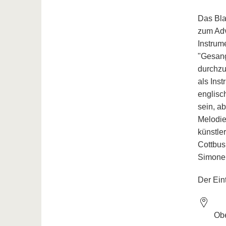
Das Bla
zum Adv
Instrum
"Gesang
durchzu
als Ins
englisc
sein, a
Melodie
künstle
Cottbus
Simone 
Der Eint
Obe